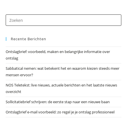
Vision
Publishers
BV
In
Dr
Ouderkerk
Aan
op
Den
Es
Ijssel
Recente Berichten
om
he
Ontslagbrief: voorbeeld, maken en belangrijke informatie over
zo
ontslag
te
slu
Sabbatical nemen: wat betekent het en waarom kiezen steeds meer
mensen ervoor?
NOS Teletekst: live nieuws, actuele berichten en het laatste nieuws
overzicht
Sollicitatiebrief schrijven: de eerste stap naar een nieuwe baan
Ontslagbrief e-mail voorbeeld: zo regel je je ontslag professioneel