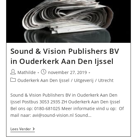
Sound & Vision Publishers BV
in Ouderkerk Aan Den Ijssel
Bericht
Bericht
Mathilde
november 27, 2019
auteur:
gepubliceerd
Berichtcategorie:
Ouderkerk Aan Den Ijssel
/
Uitgeverij
/
Utrecht
op:
Sound & Vision Publishers BV in Ouderkerk Aan Den
Ijssel Postbus 3053 2935 ZH Ouderkerk Aan Den Ijssel
Bel ons op: 0180-681025 Meer informatie vind u op: Of
mail naar:
avi@sound-vision.nl
Sound…
Sound
Lees Verder
&