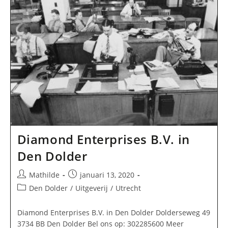
Diamond Enterprises B.V. in
Den Dolder
Bericht
Bericht
Mathilde
januari 13, 2020
auteur:
gepubliceerd
Berichtcategorie:
Den Dolder
/
Uitgeverij
/
Utrecht
op:
Diamond Enterprises B.V. in Den Dolder Dolderseweg 49
3734 BB Den Dolder Bel ons op: 302285600 Meer