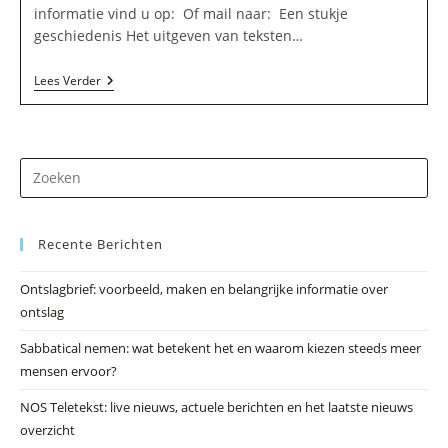
informatie vind u op: Of mail naar: Een stukje
geschiedenis Het uitgeven van teksten…
Diamond
Lees Verder
Enterprises
B.V.
In
Den
Dolder
Dr
op
Es
Recente Berichten
om
he
Ontslagbrief: voorbeeld, maken en belangrijke informatie over
zo
ontslag
te
slu
Sabbatical nemen: wat betekent het en waarom kiezen steeds meer
mensen ervoor?
NOS Teletekst: live nieuws, actuele berichten en het laatste nieuws
overzicht