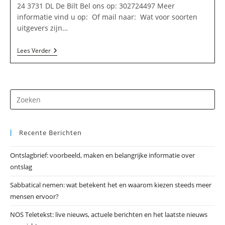
24 3731 DL De Bilt Bel ons op: 302724497 Meer
informatie vind u op: Of mail naar: Wat voor soorten
uitgevers zijn…
Quinten
Lees Verder
Publishing
In
De
Bilt
Dr
op
Es
Recente Berichten
om
he
Ontslagbrief: voorbeeld, maken en belangrijke informatie over
zo
ontslag
te
slu
Sabbatical nemen: wat betekent het en waarom kiezen steeds meer
mensen ervoor?
NOS Teletekst: live nieuws, actuele berichten en het laatste nieuws