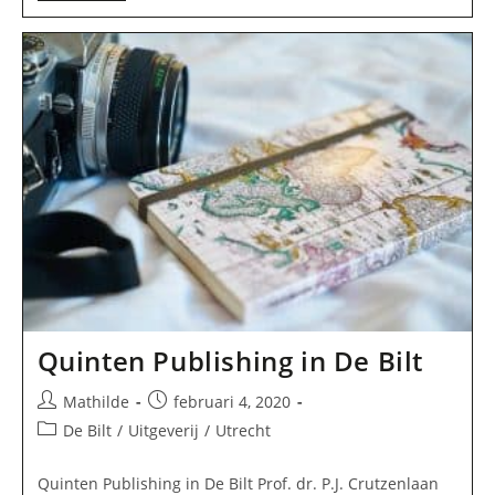
Schrijfbedrijf
In
De
Bilt
Quinten Publishing in De Bilt
Bericht
Bericht
Mathilde
februari 4, 2020
auteur:
gepubliceerd
Berichtcategorie:
De Bilt
/
Uitgeverij
/
Utrecht
op:
Quinten Publishing in De Bilt Prof. dr. P.J. Crutzenlaan