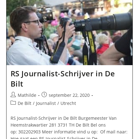
RS Journalist-Schrijver in De
Bilt
Bericht
Bericht
Mathilde
september 22, 2020
auteur:
gepubliceerd
Berichtcategorie:
De Bilt
/
Journalist
/
Utrecht
op:
RS Journalist-Schrijver in De Bilt Burgemeester Van
Heemstrakwartier 281 3731 TH De Bilt Bel ons
op: 302202903 Meer informatie vind u op: Of mail naar:
Hoe gaat een RS Journalist-Schrijver in De…