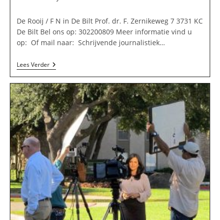
op:
De Rooij / F N in De Bilt Prof. dr. F. Zernikeweg 7 3731 KC
De Bilt Bel ons op: 302200809 Meer informatie vind u
op: Of mail naar: Schrijvende journalistiek…
De
Lees Verder
Rooij
/
F
N
In
De
Bilt