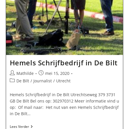
Hemels Schrijfbedrijf in De Bilt
Bericht
Bericht
Mathilde
mei 15, 2020
auteur:
gepubliceerd
Berichtcategorie:
De Bilt
/
Journalist
/
Utrecht
op:
Hemels Schrijfbedrijf in De Bilt Utrechtseweg 379 3731
GB De Bilt Bel ons op: 302970312 Meer informatie vind u
op: Of mail naar: Het nut van een Hemels Schrijfbedrijf
in De Bilt…
Hemels
Lees Verder