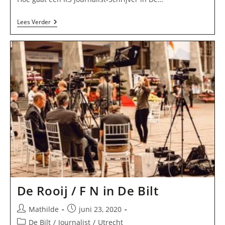
RS
Lees Verder
Journalist-
Schrijver
In
De
Bilt
De Rooij / F N in De Bilt
Bericht
Bericht
Mathilde
juni 23, 2020
auteur:
gepubliceerd
Berichtcategorie:
De Bilt
/
Journalist
/
Utrecht