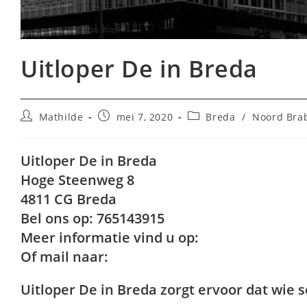
Uitloper De in Breda
Bericht
Bericht
Berichtcategorie:
Mathilde
mei 7, 2020
Breda
/
Noord Bra
auteur:
gepubliceerd
op:
Uitloper De in Breda
Hoge Steenweg 8
4811 CG Breda
Bel ons op: 765143915
Meer informatie vind u op:
Of mail naar:
Uitloper De in Breda zorgt ervoor dat wie sch