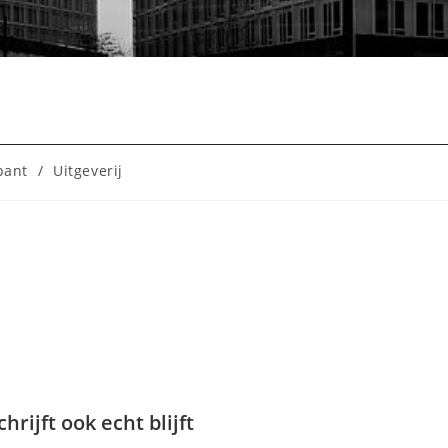
bant
/
Uitgeverij
rijft ook echt blijft