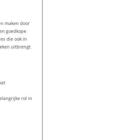
ren maken door
 Een goedkope
es die ook in
oeken uitbrengt
het
angrijke rol in