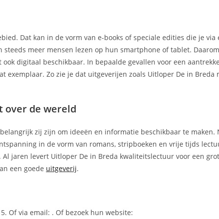
ebied. Dat kan in de vorm van e-books of speciale edities die je via
ien steeds meer mensen lezen op hun smartphone of tablet. Daarom
t ook digitaal beschikbaar. In bepaalde gevallen voor een aantrekkel
t exemplaar. Zo zie je dat uitgeverijen zoals Uitloper De in Breda 
t over de wereld
e belangrijk zij zijn om ideeën en informatie beschikbaar te maken. 
tspanning in de vorm van romans, stripboeken en vrije tijds lectu
t. Al jaren levert Uitloper De in Breda kwaliteitslectuur voor een gr
 van een goede
uitgeverij
.
5. Of via email:
. Of bezoek hun website: