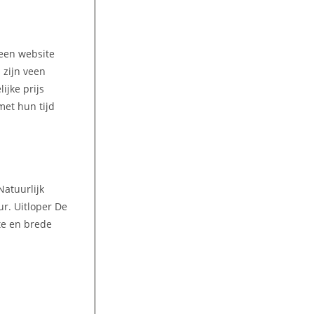
 een website
 zijn veen
ijke prijs
met hun tijd
Natuurlijk
ur. Uitloper De
ote en brede