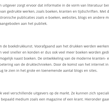
n uitgever zorgt ervoor dat informatie in de vorm van literatuur b
r van gedrukte werken, zoals boeken, kranten en tijdschriften. Met
ektronische publicaties zoals e-boeken, websites, blogs en andere 
aangeboden aan het publiek.
 van de boekdrukkunst. Voorafgaand aan het drukken werden werke
en veel sneller en konden er dus ook veel meer boeken worden gedi
mogelijk naast boeken. De ontwikkeling van de moderne kranten- 
rbetering van de druktechnieken. Door de komst van het internet i
g te zien in het grote en toenemende aantal blogs en sites.
ook veel verschillende uitgevers op de markt. Ze kunnen zich specia
en bepaald medium zoals een magazine of een krant. Hieronder gaan