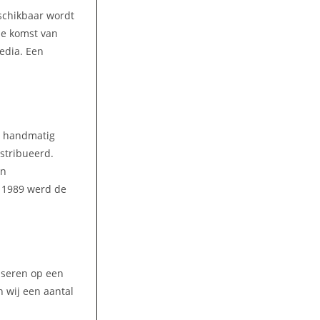
eschikbaar wordt
 de komst van
media. Een
n handmatig
stribueerd.
en
n 1989 werd de
liseren op een
 wij een aantal