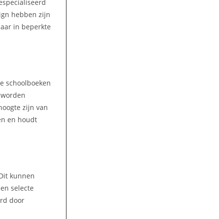
gespecialiseerd
ign hebben zijn
aar in beperkte
lke schoolboeken
n worden
hoogte zijn van
en en houdt
 Dit kunnen
een selecte
ord door