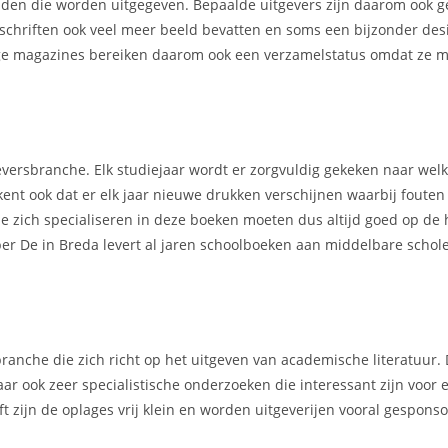
kbladen die worden uitgegeven. Bepaalde uitgevers zijn daarom ook 
chriften ook veel meer beeld bevatten en soms een bijzonder des
mmige magazines bereiken daarom ook een verzamelstatus omdat ze m
geversbranche. Elk studiejaar wordt er zorgvuldig gekeken naar we
kent ook dat er elk jaar nieuwe drukken verschijnen waarbij foute
e zich specialiseren in deze boeken moeten dus altijd goed op de 
per De in Breda levert al jaren schoolboeken aan middelbare schol
ranche die zich richt op het uitgeven van academische literatuur.
ar ook zeer specialistische onderzoeken die interessant zijn voor 
t zijn de oplages vrij klein en worden uitgeverijen vooral gespons