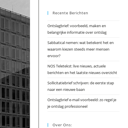
Esc
Recente Berichten
om
het
Ontslagbrief: voorbeeld, maken en
zoek
belangrijke informatie over ontslag
te
slui
Sabbatical nemen: wat betekent het en
waarom kiezen steeds meer mensen
ervoor?
NOS Teletekst: live nieuws, actuele
berichten en het laatste nieuws overzicht
Sollicitatiebrief schrijven: de eerste stap
naar een nieuwe baan
Ontslagbrief e-mail voorbeeld: zo regel je
je ontslag professioneel
Over Ons: