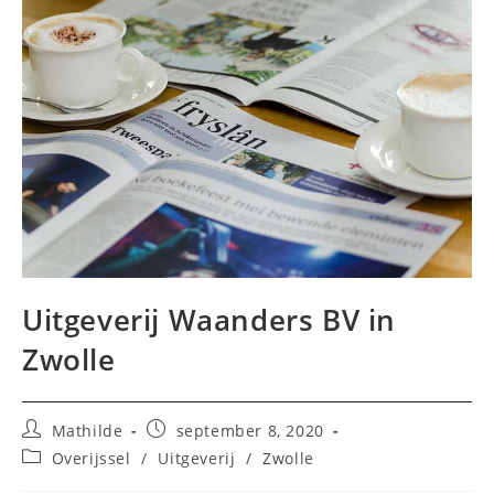
Uitgeverij Waanders BV in
Zwolle
Bericht
Bericht
Mathilde
september 8, 2020
auteur:
gepubliceerd
Berichtcategorie:
Overijssel
/
Uitgeverij
/
Zwolle
op: