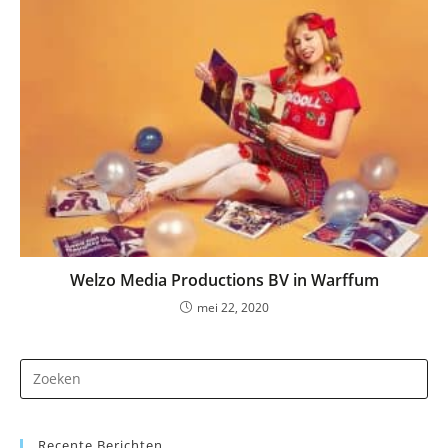
Welzo Media Productions BV in Warffum
mei 22, 2020
Dr
op
Es
Recente Berichten
om