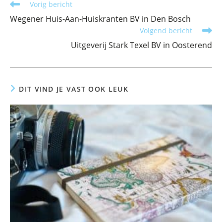
Lees
Vorig bericht
meer
Wegener Huis-Aan-Huiskranten BV in Den Bosch
artikelen
Volgend bericht
Uitgeverij Stark Texel BV in Oosterend
DIT VIND JE VAST OOK LEUK