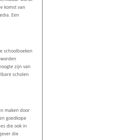
 de komst van
media. Een
lke schoolboeken
n worden
hoogte zijn van
elbare scholen
ren maken door
 Een goedkope
es die ook in
gever die