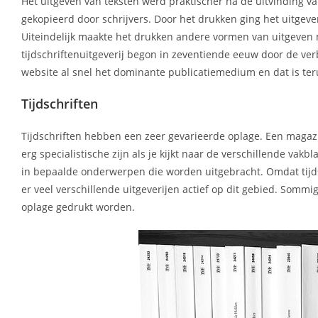
Het uitgeven van teksten werd praktischer na de uitvinding
gekopieerd door schrijvers. Door het drukken ging het uitgev
Uiteindelijk maakte het drukken andere vormen van uitgeven 
tijdschriftenuitgeverij begon in zeventiende eeuw door de ve
website al snel het dominante publicatiemedium en dat is teru
Tijdschriften
Tijdschriften hebben een zeer gevarieerde oplage. Een magazi
erg specialistische zijn als je kijkt naar de verschillende va
in bepaalde onderwerpen die worden uitgebracht. Omdat tijds
er veel verschillende uitgeverijen actief op dit gebied. So
oplage gedrukt worden.