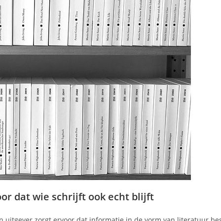
r dat wie schrijft ook echt blijft
n uitgever zorgt ervoor dat informatie in de vorm van literatuur b