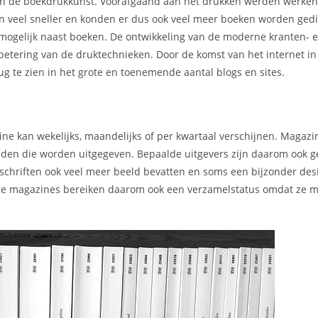
 van de boekdrukkunst. Voorafgaand aan het drukken werden werke
en veel sneller en konden er dus ook veel meer boeken worden gedi
mogelijk naast boeken. De ontwikkeling van de moderne kranten- 
rbetering van de druktechnieken. Door de komst van het internet i
g te zien in het grote en toenemende aantal blogs en sites.
ne kan wekelijks, maandelijks of per kwartaal verschijnen. Magaz
kbladen die worden uitgegeven. Bepaalde uitgevers zijn daarom ook 
chriften ook veel meer beeld bevatten en soms een bijzonder des
mmige magazines bereiken daarom ook een verzamelstatus omdat ze m