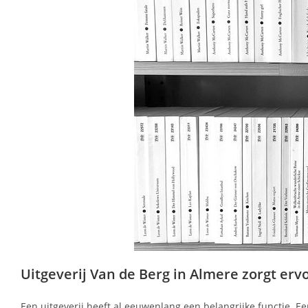
Uitgeverij Van de Berg in Almere zorgt ervoo
Een uitgeverij heeft al eeuwenlang een belangrijke functie. Ee