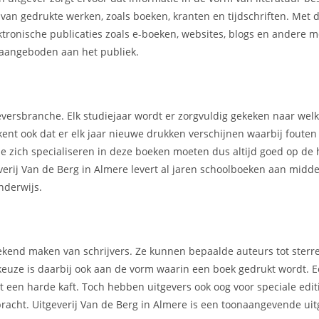
r van gedrukte werken, zoals boeken, kranten en tijdschriften. Met
ektronische publicaties zoals e-boeken, websites, blogs en andere 
aangeboden aan het publiek.
geversbranche. Elk studiejaar wordt er zorgvuldig gekeken naar we
kent ook dat er elk jaar nieuwe drukken verschijnen waarbij foute
e zich specialiseren in deze boeken moeten dus altijd goed op de 
verij Van de Berg in Almere levert al jaren schoolboeken aan midd
nderwijs.
t bekend maken van schrijvers. Ze kunnen bepaalde auteurs tot ster
 keuze is daarbij ook aan de vorm waarin een boek gedrukt wordt.
een harde kaft. Toch hebben uitgevers ook oog voor speciale editi
ebracht. Uitgeverij Van de Berg in Almere is een toonaangevende uit