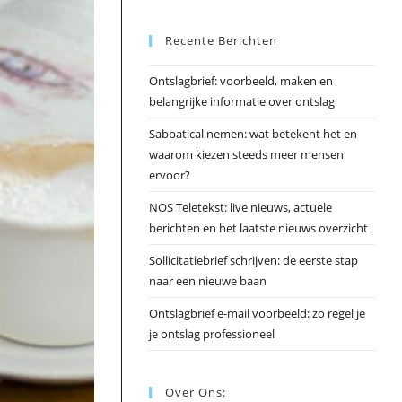
Esc
Recente Berichten
om
het
Ontslagbrief: voorbeeld, maken en
zoek
belangrijke informatie over ontslag
te
slui
Sabbatical nemen: wat betekent het en
waarom kiezen steeds meer mensen
ervoor?
NOS Teletekst: live nieuws, actuele
berichten en het laatste nieuws overzicht
Sollicitatiebrief schrijven: de eerste stap
naar een nieuwe baan
Ontslagbrief e-mail voorbeeld: zo regel je
je ontslag professioneel
Over Ons: