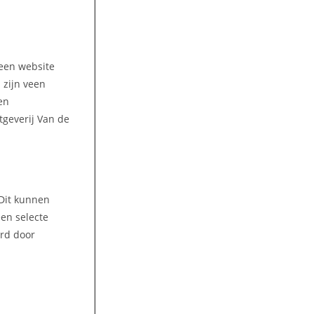
 een website
 zijn veen
en
tgeverij Van de
 Dit kunnen
een selecte
ord door