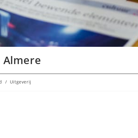
n Almere
d
/
Uitgeverij