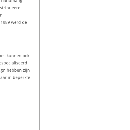
n handmatig
stribueerd.
en
n 1989 werd de
ines kunnen ook
gespecialiseerd
ign hebben zijn
aar in beperkte