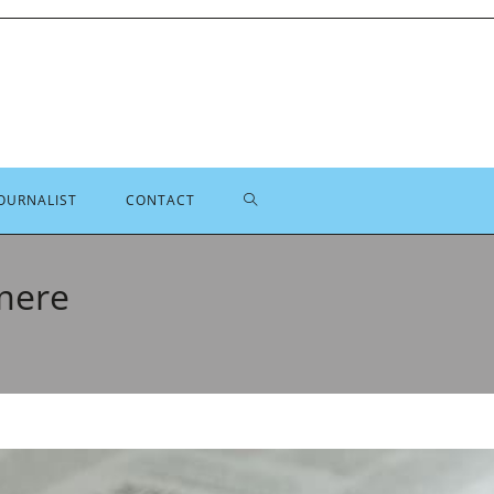
TOGGLE
OURNALIST
CONTACT
SITE
lmere
ZOEKEN