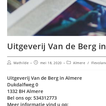
Uitgeverij Van de Berg i
Bericht
Bericht
Berichtcategorie:
Mathilde
mei 18, 2020
Almere
/
Flevolan
auteur:
gepubliceerd
op:
Uitgeverij Van de Berg in Almere
Dukdalfweg 0
1332 BH Almere
Bel ons op: 534312773
Meer informatie vind u op: