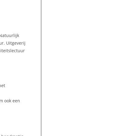
Natuurlijk
r. Uitgeverij
iteitslectuur
het
om ook een