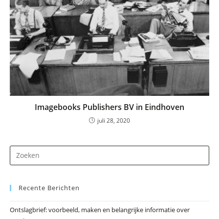
Imagebooks Publishers BV in Eindhoven
juli 28, 2020
Dr
op
Es
Recente Berichten
om
he
Ontslagbrief: voorbeeld, maken en belangrijke informatie over
zo