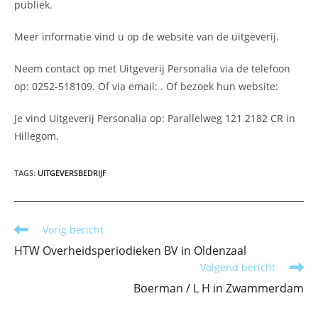
publiek.
Meer informatie vind u op de website van de uitgeverij.
Neem contact op met Uitgeverij Personalia via de telefoon
op: 0252-518109. Of via email:
. Of bezoek hun website:
Je vind Uitgeverij Personalia op: Parallelweg 121 2182 CR in
Hillegom.
TAGS
:
UITGEVERSBEDRIJF
Lees
Vorig bericht
meer
HTW Overheidsperiodieken BV in Oldenzaal
artikelen
Volgend bericht
Boerman / L H in Zwammerdam