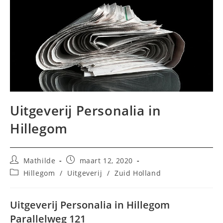
Uitgeverij Personalia in
Hillegom
Bericht
Bericht
Mathilde
maart 12, 2020
auteur:
gepubliceerd
Berichtcategorie:
Hillegom
/
Uitgeverij
/
Zuid Holland
op:
Uitgeverij Personalia in Hillegom
Parallelweg 121