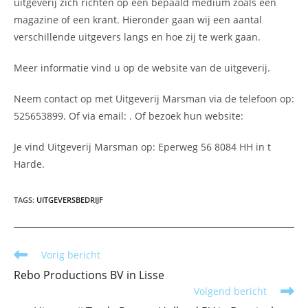
uitgeverij zich richten op een bepaald medium zoals een
magazine of een krant. Hieronder gaan wij een aantal
verschillende uitgevers langs en hoe zij te werk gaan.
Meer informatie vind u op de website van de uitgeverij.
Neem contact op met Uitgeverij Marsman via de telefoon op:
525653899. Of via email:
. Of bezoek hun website:
Je vind Uitgeverij Marsman op: Eperweg 56 8084 HH in t
Harde.
TAGS
:
UITGEVERSBEDRIJF
Lees
Vorig bericht
meer
Rebo Productions BV in Lisse
artikelen
Volgend bericht