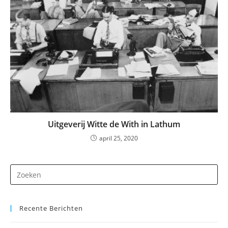
Uitgeverij Witte de With in Lathum
april 25, 2020
Dr
op
Es
Recente Berichten
om
he