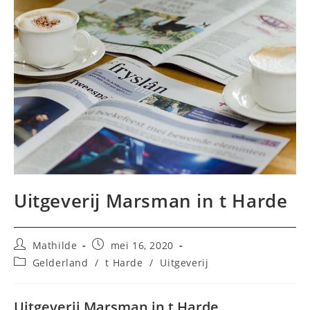
Uitgeverij Marsman in t Harde
Bericht
Bericht
Mathilde
mei 16, 2020
auteur:
gepubliceerd
Berichtcategorie:
Gelderland
/
t Harde
/
Uitgeverij
op:
Uitgeverij Marsman in t Harde