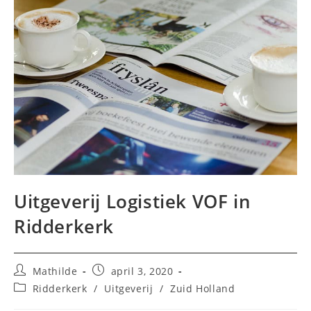
Uitgeverij Logistiek VOF in
Ridderkerk
Bericht
Bericht
Mathilde
april 3, 2020
auteur:
gepubliceerd
Berichtcategorie:
Ridderkerk
/
Uitgeverij
/
Zuid Holland
op: