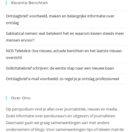
Recente Berichten
om
he
Ontslagbrief: voorbeeld, maken en belangrijke informatie over
zo
ontslag
te
slu
Sabbatical nemen: wat betekent het en waarom kiezen steeds meer
mensen ervoor?
NOS Teletekst: live nieuws, actuele berichten en het laatste nieuws
overzicht
Sollicitatiebrief schrijven: de eerste stap naar een nieuwe baan
Ontslagbrief e-mail voorbeeld: zo regel je je ontslag professioneel
Over Ons:
Op perspodium vind je alles over journalistiek, nieuws en media.
Zoals informatie over persbureau’s en uitgevers of journalisten.
Daarnaast gaan we graag samenwerkingen aan met andere
ondernemers of blogs. Voor samenwerkingen tips of ideeën mail de