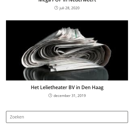
juli 28, 2020
Het Lelietheater BV in Den Haag
december 31, 2019
Dr
op
Es