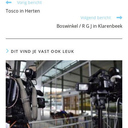
Lees
Vorig bericht
meer
Tosco in Herten
artikelen
Volgend bericht
Boswinkel / R G J in Klarenbeek
DIT VIND JE VAST OOK LEUK