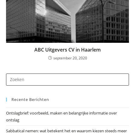
ABC Uitgevers CV in Haarlem
september 20, 2020
Dr
op
Es
Recente Berichten
om
he
Ontslagbrief: voorbeeld, maken en belangrijke informatie over
zo
ontslag
te
slu
Sabbatical nemen: wat betekent het en waarom kiezen steeds meer