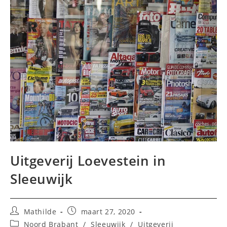
Uitgeverij Loevestein in
Sleeuwijk
Bericht
Bericht
Mathilde
maart 27, 2020
auteur:
gepubliceerd
Berichtcategorie:
Noord Brabant
/
Sleeuwijk
/
Uitgeverij