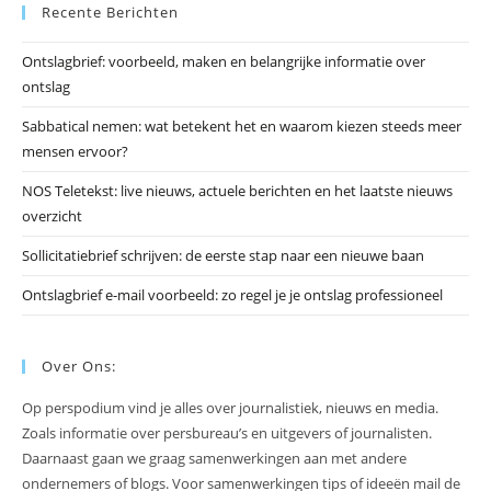
Recente Berichten
om
he
Ontslagbrief: voorbeeld, maken en belangrijke informatie over
zo
ontslag
te
slu
Sabbatical nemen: wat betekent het en waarom kiezen steeds meer
mensen ervoor?
NOS Teletekst: live nieuws, actuele berichten en het laatste nieuws
overzicht
Sollicitatiebrief schrijven: de eerste stap naar een nieuwe baan
Ontslagbrief e-mail voorbeeld: zo regel je je ontslag professioneel
Over Ons:
Op perspodium vind je alles over journalistiek, nieuws en media.
Zoals informatie over persbureau’s en uitgevers of journalisten.
Daarnaast gaan we graag samenwerkingen aan met andere
ondernemers of blogs. Voor samenwerkingen tips of ideeën mail de