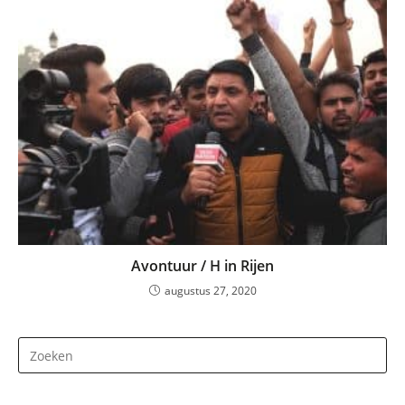
Avontuur / H in Rijen
augustus 27, 2020
Dr
op
Es