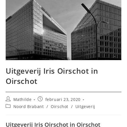
Uitgeverij Iris Oirschot in
Oirschot
Bericht
Bericht
Mathilde
februari 23, 2020
auteur:
gepubliceerd
Berichtcategorie:
Noord Brabant
/
Oirschot
/
Uitgeverij
op:
Uitgeverij Iris Oirschot in Oirschot