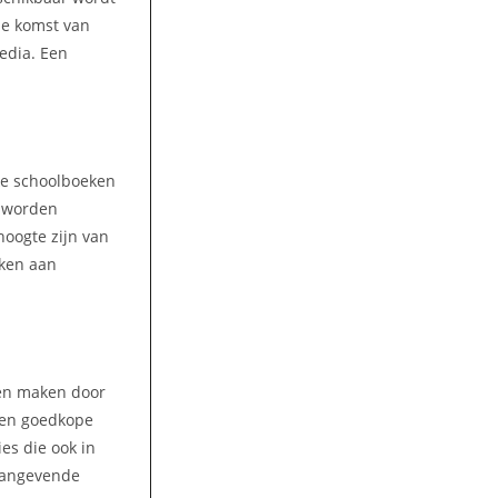
 de komst van
media. Een
lke schoolboeken
n worden
hoogte zijn van
eken aan
ren maken door
 Een goedkope
es die ook in
naangevende