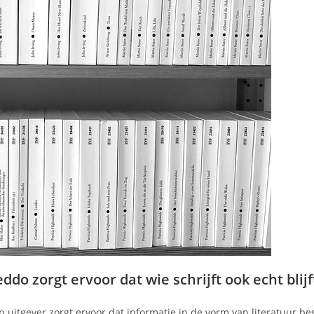
do zorgt ervoor dat wie schrijft ook echt blijf
n uitgever zorgt ervoor dat informatie in de vorm van literatuur b