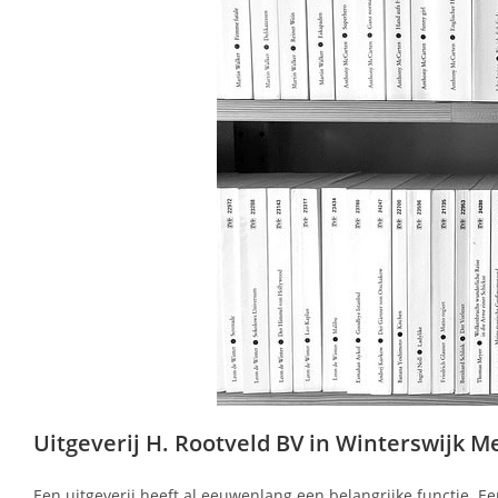
Uitgeverij H. Rootveld BV in Winterswijk Med
Een uitgeverij heeft al eeuwenlang een belangrijke functie. Ee