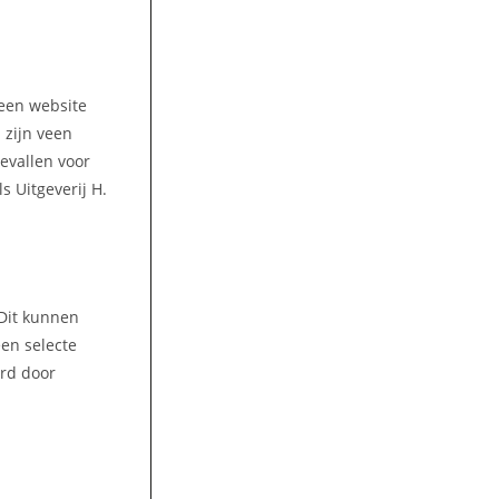
 een website
 zijn veen
gevallen voor
s Uitgeverij H.
 Dit kunnen
een selecte
ord door