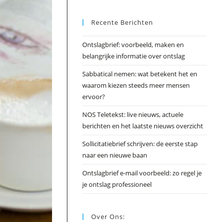
Esc
Recente Berichten
om
het
Ontslagbrief: voorbeeld, maken en
zoek
belangrijke informatie over ontslag
te
slui
Sabbatical nemen: wat betekent het en
waarom kiezen steeds meer mensen
ervoor?
NOS Teletekst: live nieuws, actuele
berichten en het laatste nieuws overzicht
Sollicitatiebrief schrijven: de eerste stap
naar een nieuwe baan
Ontslagbrief e-mail voorbeeld: zo regel je
je ontslag professioneel
Over Ons: