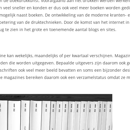
 van de boekdrukkunst. Voorafgaand aan het drukken werden werke
en veel sneller en konden er dus ook veel meer boeken worden gedi
mogelijk naast boeken. De ontwikkeling van de moderne kranten- 
rbetering van de druktechnieken. Door de komst van het internet i
g te zien in het grote en toenemende aantal blogs en sites.
ne kan wekelijks, maandelijks of per kwartaal verschijnen. Magaz
kbladen die worden uitgegeven. Bepaalde uitgevers zijn daarom ook 
chriften ook veel meer beeld bevatten en soms een bijzonder des
mmige magazines bereiken daarom ook een verzamelstatus omdat ze m