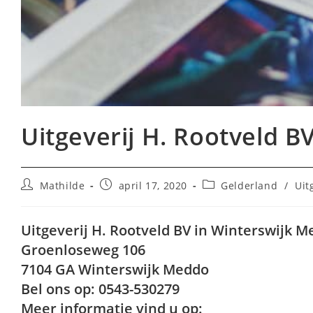
Uitgeverij H. Rootveld B
Bericht
Bericht
Berichtcategorie:
Mathilde
april 17, 2020
Gelderland
/
Uit
auteur:
gepubliceerd
op:
Uitgeverij H. Rootveld BV in Winterswijk 
Groenloseweg 106
7104 GA Winterswijk Meddo
Bel ons op: 0543-530279
Meer informatie vind u op: