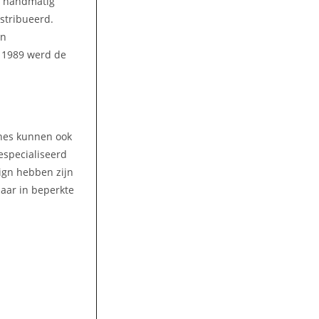
n handmatig
stribueerd.
en
n 1989 werd de
ines kunnen ook
gespecialiseerd
ign hebben zijn
aar in beperkte