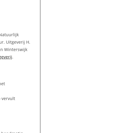
Natuurlijk
r. Uitgeverij H.
 in Winterswijk
geverij
.
het
 vervult