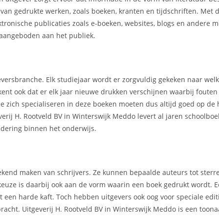
r van gedrukte werken, zoals boeken, kranten en tijdschriften. Met
ektronische publicaties zoals e-boeken, websites, blogs en andere 
aangeboden aan het publiek.
geversbranche. Elk studiejaar wordt er zorgvuldig gekeken naar we
kent ook dat er elk jaar nieuwe drukken verschijnen waarbij foute
e zich specialiseren in deze boeken moeten dus altijd goed op de 
erij H. Rootveld BV in Winterswijk Meddo levert al jaren schoolbo
dering binnen het onderwijs.
t bekend maken van schrijvers. Ze kunnen bepaalde auteurs tot ster
 keuze is daarbij ook aan de vorm waarin een boek gedrukt wordt.
een harde kaft. Toch hebben uitgevers ook oog voor speciale editi
ebracht. Uitgeverij H. Rootveld BV in Winterswijk Meddo is een too