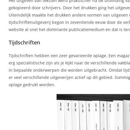
Het uitgeven van teksten werd praktischer na de uitvinding
gekopieerd door schrijvers. Door het drukken ging het uitgev
Uiteindelijk maakte het drukken andere vormen van uitgeven 
tijdschriftenuitgeverij begon in zeventiende eeuw door de ve
website al snel het dominante publicatiemedium en dat is teru
Tijdschriften
Tijdschriften hebben een zeer gevarieerde oplage. Een magazi
erg specialistische zijn als je kijkt naar de verschillende va
in bepaalde onderwerpen die worden uitgebracht. Omdat tijds
er veel verschillende uitgeverijen actief op dit gebied. So
oplage gedrukt worden.