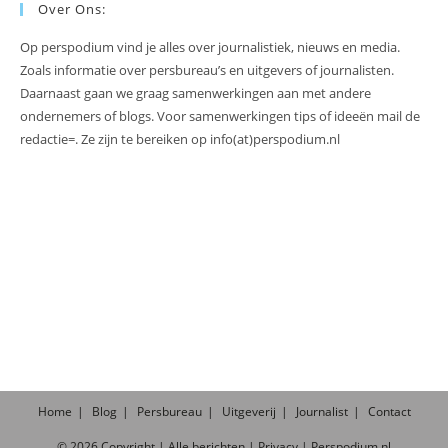
Over Ons:
Op perspodium vind je alles over journalistiek, nieuws en media.
Zoals informatie over persbureau’s en uitgevers of journalisten.
Daarnaast gaan we graag samenwerkingen aan met andere
ondernemers of blogs. Voor samenwerkingen tips of ideeën mail de
redactie=. Ze zijn te bereiken op info(at)perspodium.nl
Home
Blog
Persbureau
Uitgeverij
Journalist
Contact
©
2026
Copyright |
Alle
berichten
|
Privacy
|
Perspodium.nl