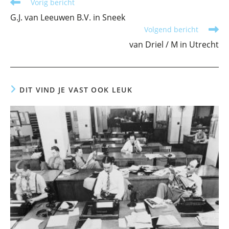
Lees
Vorig bericht
meer
G.J. van Leeuwen B.V. in Sneek
artikelen
Volgend bericht
van Driel / M in Utrecht
DIT VIND JE VAST OOK LEUK