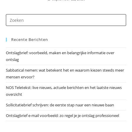
Dr
op
Es
Recente Berichten
om
he
Ontslagbrief: voorbeeld, maken en belangrijke informatie over
zo
ontslag
te
slu
Sabbatical nemen: wat betekent het en waarom kiezen steeds meer
mensen ervoor?
NOS Teletekst: live nieuws, actuele berichten en het laatste nieuws
overzicht
Sollicitatiebrief schrijven: de eerste stap naar een nieuwe baan
Ontslagbrief e-mail voorbeeld: zo regel je je ontslag professioneel