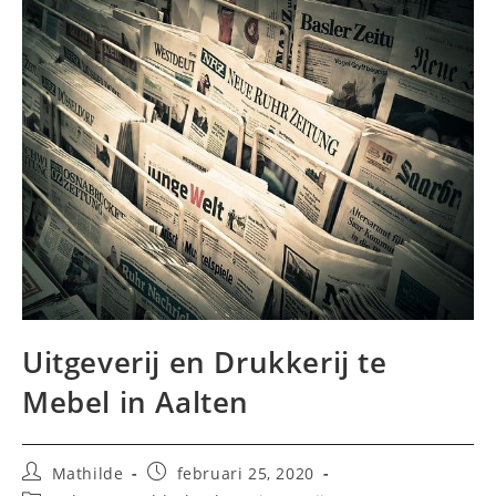
Uitgeverij en Drukkerij te
Mebel in Aalten
Bericht
Bericht
Mathilde
februari 25, 2020
auteur:
gepubliceerd