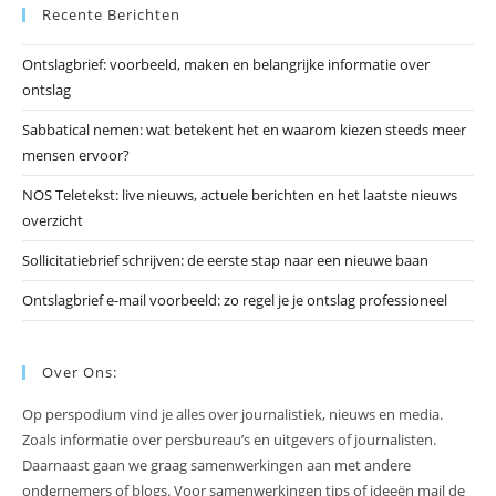
Recente Berichten
om
he
Ontslagbrief: voorbeeld, maken en belangrijke informatie over
zo
ontslag
te
slu
Sabbatical nemen: wat betekent het en waarom kiezen steeds meer
mensen ervoor?
NOS Teletekst: live nieuws, actuele berichten en het laatste nieuws
overzicht
Sollicitatiebrief schrijven: de eerste stap naar een nieuwe baan
Ontslagbrief e-mail voorbeeld: zo regel je je ontslag professioneel
Over Ons:
Op perspodium vind je alles over journalistiek, nieuws en media.
Zoals informatie over persbureau’s en uitgevers of journalisten.
Daarnaast gaan we graag samenwerkingen aan met andere
ondernemers of blogs. Voor samenwerkingen tips of ideeën mail de