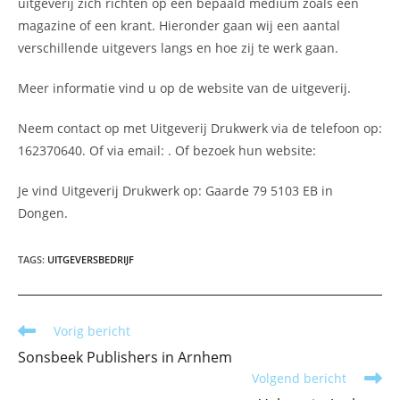
uitgeverij zich richten op een bepaald medium zoals een
magazine of een krant. Hieronder gaan wij een aantal
verschillende uitgevers langs en hoe zij te werk gaan.
Meer informatie vind u op de website van de uitgeverij.
Neem contact op met Uitgeverij Drukwerk via de telefoon op:
162370640. Of via email:
. Of bezoek hun website:
Je vind Uitgeverij Drukwerk op: Gaarde 79 5103 EB in
Dongen.
TAGS
:
UITGEVERSBEDRIJF
Lees
Vorig bericht
meer
Sonsbeek Publishers in Arnhem
artikelen
Volgend bericht