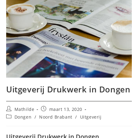
Uitgeverij Drukwerk in Dongen
Bericht
Bericht
Mathilde
maart 13, 2020
auteur:
gepubliceerd
Berichtcategorie:
Dongen
/
Noord Brabant
/
Uitgeverij
op:
Uitgeverij Drukwerk in Dongen