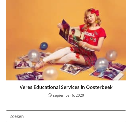
Veres Educational Services in Oosterbeek
september 6, 2020
Dr
op
Es