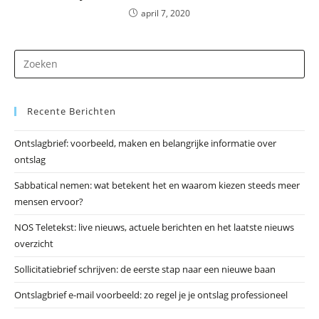
april 7, 2020
Dr
op
Es
Recente Berichten
om
he
Ontslagbrief: voorbeeld, maken en belangrijke informatie over
zo
ontslag
te
slu
Sabbatical nemen: wat betekent het en waarom kiezen steeds meer
mensen ervoor?
NOS Teletekst: live nieuws, actuele berichten en het laatste nieuws
overzicht
Sollicitatiebrief schrijven: de eerste stap naar een nieuwe baan
Ontslagbrief e-mail voorbeeld: zo regel je je ontslag professioneel