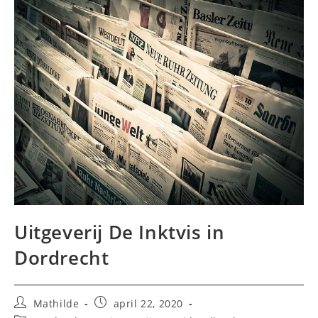
Uitgeverij De Inktvis in
Dordrecht
Bericht
Bericht
Mathilde
april 22, 2020
auteur:
gepubliceerd