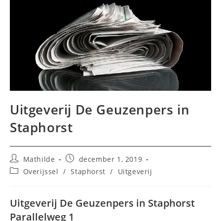
Uitgeverij De Geuzenpers in
Staphorst
Bericht
Bericht
Mathilde
december 1, 2019
auteur:
gepubliceerd
Berichtcategorie:
Overijssel
/
Staphorst
/
Uitgeverij
op:
Uitgeverij De Geuzenpers in Staphorst
Parallelweg 1