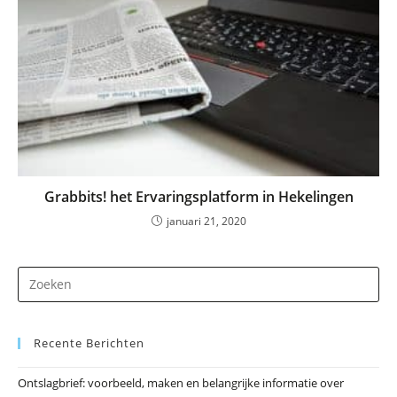
Grabbits! het Ervaringsplatform in Hekelingen
januari 21, 2020
Dr
op
Es
Recente Berichten
om
he
Ontslagbrief: voorbeeld, maken en belangrijke informatie over
zo