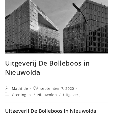
Uitgeverij De Bolleboos in
Nieuwolda
Bericht
Bericht
Mathilde
september 7, 2020
auteur:
gepubliceerd
Berichtcategorie:
Groningen
/
Nieuwolda
/
Uitgeverij
op:
Uitgeverij De Bolleboos in Nieuwolda