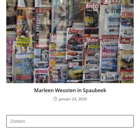
Marleen Weusten in Spaubeek
januari 24, 2020
Dr
op
Es