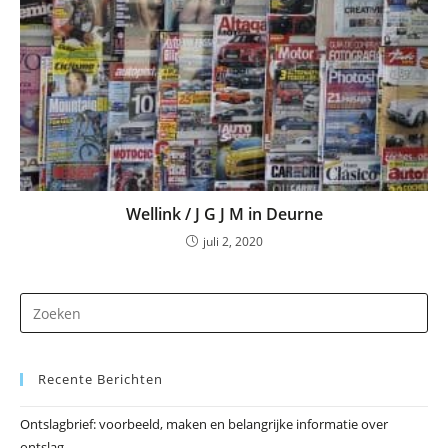
Wellink / J G J M in Deurne
juli 2, 2020
Dr
op
Es
Recente Berichten
om
he
Ontslagbrief: voorbeeld, maken en belangrijke informatie over
zo
ontslag