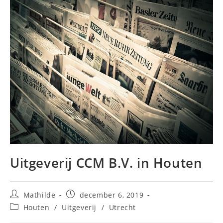
Uitgeverij CCM B.V. in Houten
Bericht
Bericht
Mathilde
december 6, 2019
auteur:
gepubliceerd
Berichtcategorie:
Houten
/
Uitgeverij
/
Utrecht
op: