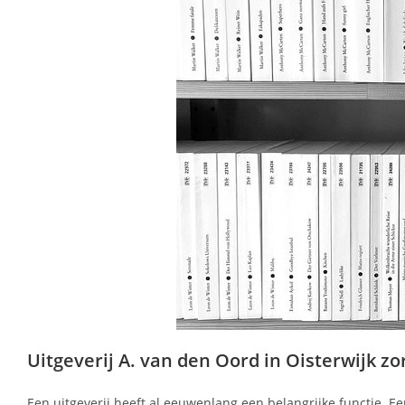
Uitgeverij A. van den Oord in Oisterwijk zor
Een uitgeverij heeft al eeuwenlang een belangrijke functie. Ee