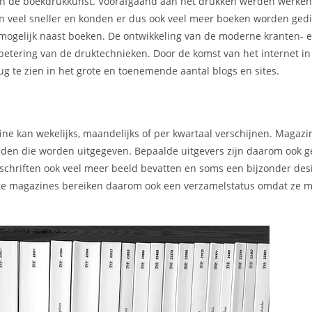
 van de boekdrukkunst. Voorafgaand aan het drukken werden werke
en veel sneller en konden er dus ook veel meer boeken worden gedi
mogelijk naast boeken. De ontwikkeling van de moderne kranten- 
rbetering van de druktechnieken. Door de komst van het internet i
g te zien in het grote en toenemende aantal blogs en sites.
ne kan wekelijks, maandelijks of per kwartaal verschijnen. Magaz
kbladen die worden uitgegeven. Bepaalde uitgevers zijn daarom ook 
chriften ook veel meer beeld bevatten en soms een bijzonder des
mmige magazines bereiken daarom ook een verzamelstatus omdat ze m