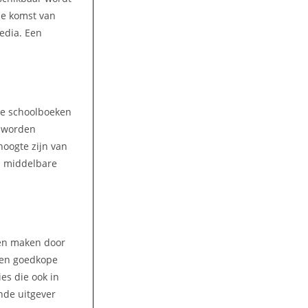
 de komst van
media. Een
lke schoolboeken
n worden
hoogte zijn van
an middelbare
ren maken door
 Een goedkope
es die ook in
ende uitgever