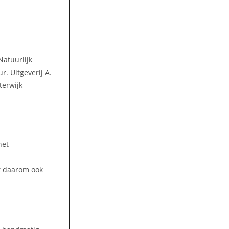
Natuurlijk
. Uitgeverij A.
terwijk
het
lt daarom ook