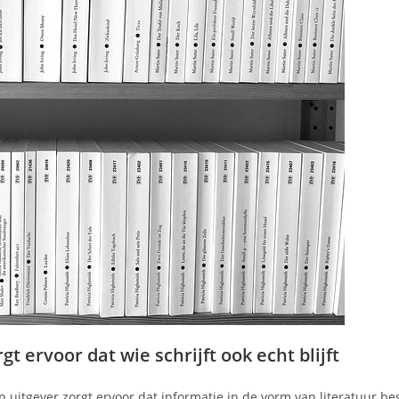
gt ervoor dat wie schrijft ook echt blijft
n uitgever zorgt ervoor dat informatie in de vorm van literatuur b