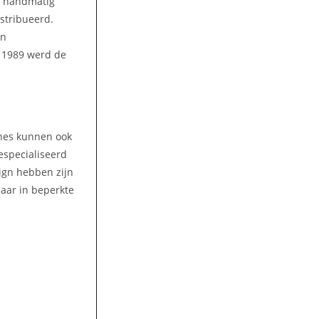
n handmatig
stribueerd.
en
n 1989 werd de
ines kunnen ook
gespecialiseerd
ign hebben zijn
aar in beperkte