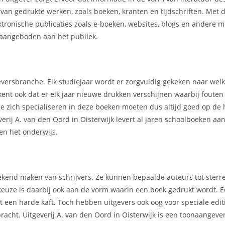
r van gedrukte werken, zoals boeken, kranten en tijdschriften. Met
ektronische publicaties zoals e-boeken, websites, blogs en andere 
aangeboden aan het publiek.
geversbranche. Elk studiejaar wordt er zorgvuldig gekeken naar we
kent ook dat er elk jaar nieuwe drukken verschijnen waarbij foute
e zich specialiseren in deze boeken moeten dus altijd goed op de 
erij A. van den Oord in Oisterwijk levert al jaren schoolboeken a
en het onderwijs.
t bekend maken van schrijvers. Ze kunnen bepaalde auteurs tot ster
 keuze is daarbij ook aan de vorm waarin een boek gedrukt wordt.
een harde kaft. Toch hebben uitgevers ook oog voor speciale editi
bracht. Uitgeverij A. van den Oord in Oisterwijk is een toonaangev