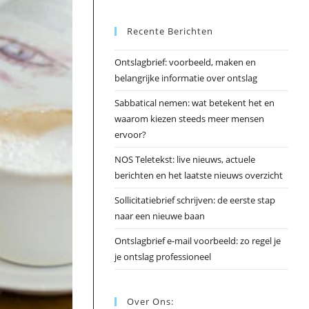
Esc
Recente Berichten
om
het
Ontslagbrief: voorbeeld, maken en
zoek
belangrijke informatie over ontslag
te
slui
Sabbatical nemen: wat betekent het en
waarom kiezen steeds meer mensen
ervoor?
NOS Teletekst: live nieuws, actuele
berichten en het laatste nieuws overzicht
Sollicitatiebrief schrijven: de eerste stap
naar een nieuwe baan
Ontslagbrief e-mail voorbeeld: zo regel je
je ontslag professioneel
Over Ons: