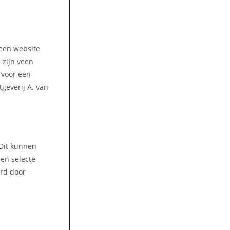
 een website
 zijn veen
n voor een
tgeverij A. van
 Dit kunnen
een selecte
ord door