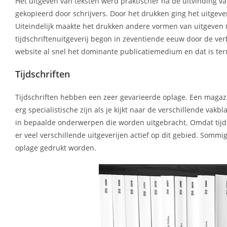
Het uitgeven van teksten werd praktischer na de uitvinding
gekopieerd door schrijvers. Door het drukken ging het uitgev
Uiteindelijk maakte het drukken andere vormen van uitgeven 
tijdschriftenuitgeverij begon in zeventiende eeuw door de ve
website al snel het dominante publicatiemedium en dat is teru
Tijdschriften
Tijdschriften hebben een zeer gevarieerde oplage. Een magazi
erg specialistische zijn als je kijkt naar de verschillende va
in bepaalde onderwerpen die worden uitgebracht. Omdat tijds
er veel verschillende uitgeverijen actief op dit gebied. So
oplage gedrukt worden.