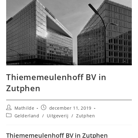
Thiememeulenhoff BV in
Zutphen
Bericht
Bericht
Mathilde
december 11, 2019
auteur:
gepubliceerd
Berichtcategorie:
Gelderland
/
Uitgeverij
/
Zutphen
op:
Thiememeulenhoff BV in Zutphen