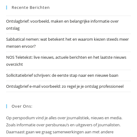
Recente Berichten
om
he
Ontslagbrief: voorbeeld, maken en belangrijke informatie over
zo
ontslag
te
slu
Sabbatical nemen: wat betekent het en waarom kiezen steeds meer
mensen ervoor?
NOS Teletekst: live nieuws, actuele berichten en het laatste nieuws
overzicht
Sollicitatiebrief schrijven: de eerste stap naar een nieuwe baan
Ontslagbrief e-mail voorbeeld: zo regel je je ontslag professioneel
Over Ons:
Op perspodium vind je alles over journalistiek, nieuws en media.
Zoals informatie over persbureau’s en uitgevers of journalisten.
Daarnaast gaan we graag samenwerkingen aan met andere