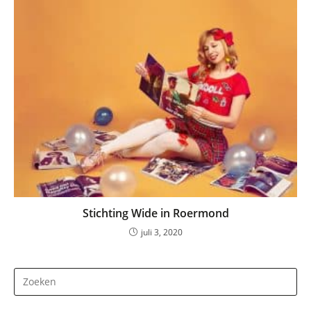
Stichting Wide in Roermond
juli 3, 2020
Dr
op
Es