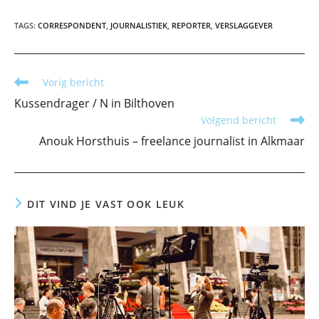
TAGS
:
CORRESPONDENT
,
JOURNALISTIEK
,
REPORTER
,
VERSLAGGEVER
Lees
Vorig bericht
meer
Kussendrager / N in Bilthoven
artikelen
Volgend bericht
Anouk Horsthuis – freelance journalist in Alkmaar
DIT VIND JE VAST OOK LEUK