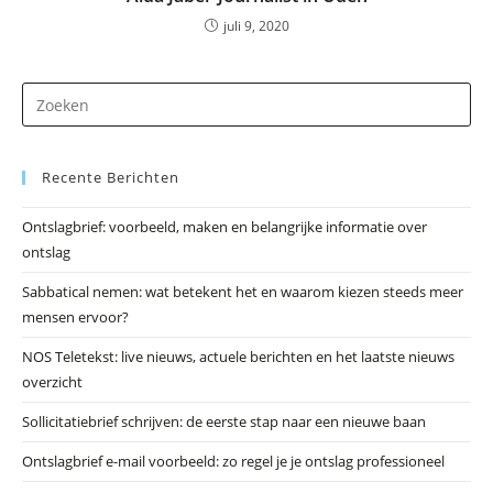
juli 9, 2020
Dr
op
Es
Recente Berichten
om
he
Ontslagbrief: voorbeeld, maken en belangrijke informatie over
zo
ontslag
te
slu
Sabbatical nemen: wat betekent het en waarom kiezen steeds meer
mensen ervoor?
NOS Teletekst: live nieuws, actuele berichten en het laatste nieuws
overzicht
Sollicitatiebrief schrijven: de eerste stap naar een nieuwe baan
Ontslagbrief e-mail voorbeeld: zo regel je je ontslag professioneel