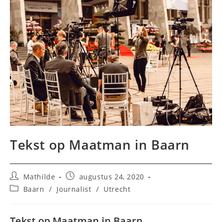
Tekst op Maatman in Baarn
Bericht
Bericht
Mathilde
augustus 24, 2020
auteur:
gepubliceerd
Berichtcategorie:
Baarn
/
Journalist
/
Utrecht
op:
Tekst op Maatman in Baarn