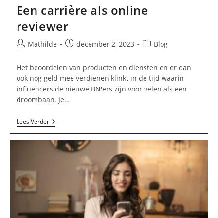
Een carrière als online
reviewer
Bericht
Bericht
Berichtcategorie:
Mathilde
december 2, 2023
Blog
auteur:
gepubliceerd
op:
Het beoordelen van producten en diensten en er dan
ook nog geld mee verdienen klinkt in de tijd waarin
influencers de nieuwe BN'ers zijn voor velen als een
droombaan. Je…
Een
Lees Verder
Carrière
Als
Online
Reviewer