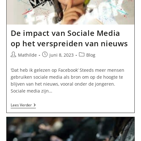
De impact van Sociale Media
op het verspreiden van nieuws
Bericht
Bericht
Berichtcategorie:
Mathilde
juni 8, 2023
Blog
auteur:
gepubliceerd
op:
‘Dat heb ik gelezen op Facebook’ Steeds meer mensen
gebruiken sociale media als bron om op de hoogte te
blijven van het nieuws, vooral onder de jongeren.
Sociale media zijn…
De
Lees Verder
Impact
Van
Sociale
Media
Op
Het
Verspreiden