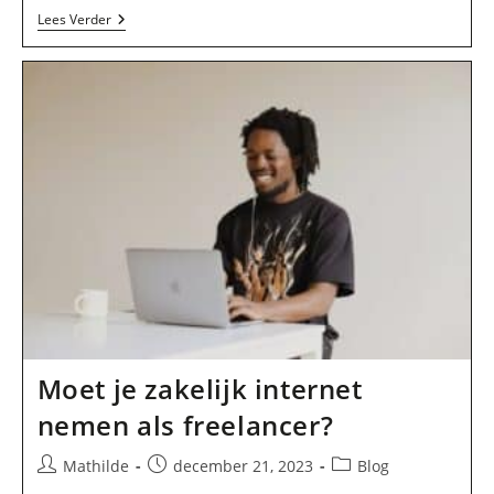
4
Lees Verder
Tips
Voor
Het
Schrijven
Van
Een
Reviewartikel
Moet je zakelijk internet
nemen als freelancer?
Bericht
Bericht
Berichtcategorie:
Mathilde
december 21, 2023
Blog
auteur:
gepubliceerd