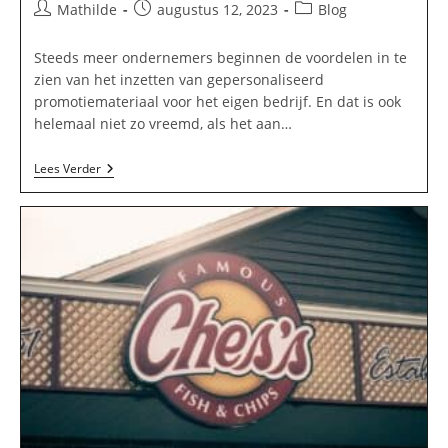
Bericht
Bericht
Berichtcategorie:
Mathilde
augustus 12, 2023
Blog
auteur:
gepubliceerd
op:
Steeds meer ondernemers beginnen de voordelen in te
zien van het inzetten van gepersonaliseerd
promotiemateriaal voor het eigen bedrijf. En dat is ook
helemaal niet zo vreemd, als het aan…
De
Lees Verder
Kracht
Van
Gepersonaliseerd
Promotiemateriaal:
Tips
En
Ideeën