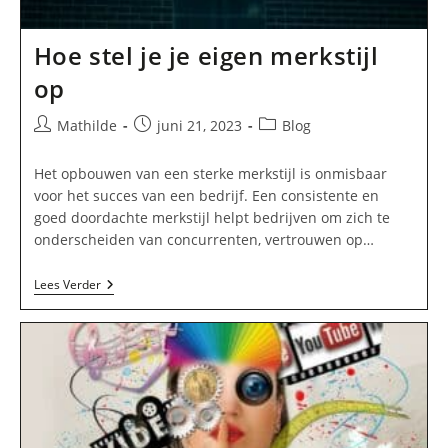
Hoe stel je je eigen merkstijl
op
Bericht
Bericht
Berichtcategorie:
Mathilde
juni 21, 2023
Blog
auteur:
gepubliceerd
op:
Het opbouwen van een sterke merkstijl is onmisbaar
voor het succes van een bedrijf. Een consistente en
goed doordachte merkstijl helpt bedrijven om zich te
onderscheiden van concurrenten, vertrouwen op…
Hoe
Lees Verder
Stel
Je
Je
Eigen
Merkstijl
Op