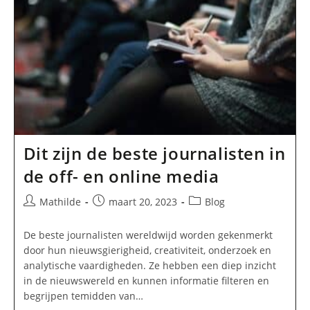
Van
Nieuws
Dit zijn de beste journalisten in
de off- en online media
Bericht
Bericht
Berichtcategorie:
Mathilde
maart 20, 2023
Blog
auteur:
gepubliceerd
op:
De beste journalisten wereldwijd worden gekenmerkt
door hun nieuwsgierigheid, creativiteit, onderzoek en
analytische vaardigheden. Ze hebben een diep inzicht
in de nieuwswereld en kunnen informatie filteren en
begrijpen temidden van…