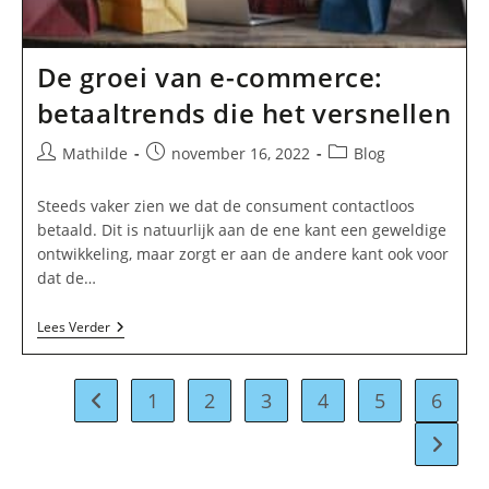
De groei van e-commerce:
betaaltrends die het versnellen
Bericht
Bericht
Berichtcategorie:
Mathilde
november 16, 2022
Blog
auteur:
gepubliceerd
op:
Steeds vaker zien we dat de consument contactloos
betaald. Dit is natuurlijk aan de ene kant een geweldige
ontwikkeling, maar zorgt er aan de andere kant ook voor
dat de…
De
Lees Verder
Groei
Van
E-
Commerce:
1
2
3
4
5
6
Naar vorige pagina
Betaaltrends
Die
Naar vo
Het
Versnellen