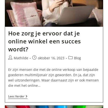
Hoe zorg je ervoor dat je
online winkel een succes
wordt?
Bericht
Bericht
Berichtcategorie:
Mathilde
oktober 16, 2023
Blog
auteur:
gepubliceerd
op:
Er zijn mensen die met de online verkoop van bepaalde
goederen multimiljonair zijn geworden. En ja, dat zijn
wel uitzonderingen. Maar daarnaast zijn er ook mensen
die met het online…
Hoe
Lees Verder
Zorg
Je
Ervoor