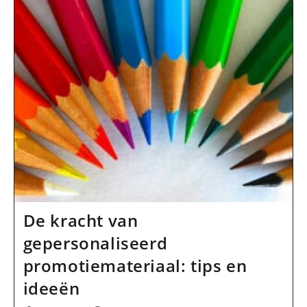
Dat
Je
Online
Winkel
Een
Succes
Wordt?
De kracht van
gepersonaliseerd
promotiemateriaal: tips en
ideeën