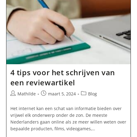
4 tips voor het schrijven van
een reviewartikel
Bericht
Bericht
Berichtcategorie:
Mathilde
maart 5, 2024
Blog
auteur:
gepubliceerd
op:
Het internet kan een schat van informatie bieden over
vrijwel elk onderwerp onder de zon. De meeste
Nederlanders gaan online als ze meer willen weten over
bepaalde producten, films, videogames,…