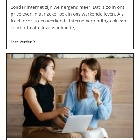
op:
Zonder internet zijn we nergens meer. Dat is zo in ons
privéleven, maar zeker ook in ons werkende leven. Als
freelancer is een werkende internetverbinding ook een
soort primaire levensbehoefte,…
Moet
Lees Verder
Je
Zakelijk
Internet
Nemen
Als
Freelancer?