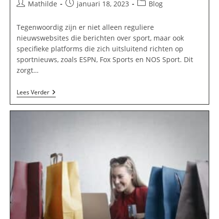
Bericht
Bericht
Berichtcategorie:
Mathilde
januari 18, 2023
Blog
auteur:
gepubliceerd
op:
Tegenwoordig zijn er niet alleen reguliere
nieuwswebsites die berichten over sport, maar ook
specifieke platforms die zich uitsluitend richten op
sportnieuws, zoals ESPN, Fox Sports en NOS Sport. Dit
zorgt…
De
Lees Verder
Geschiedenis
Van
Sportnieuws