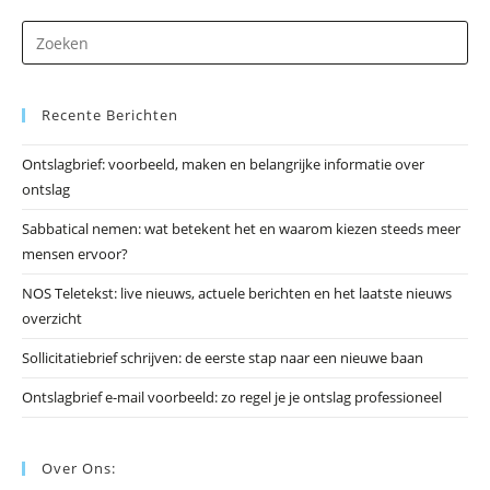
Dr
op
Es
Recente Berichten
om
he
Ontslagbrief: voorbeeld, maken en belangrijke informatie over
zo
ontslag
te
slu
Sabbatical nemen: wat betekent het en waarom kiezen steeds meer
mensen ervoor?
NOS Teletekst: live nieuws, actuele berichten en het laatste nieuws
overzicht
Sollicitatiebrief schrijven: de eerste stap naar een nieuwe baan
Ontslagbrief e-mail voorbeeld: zo regel je je ontslag professioneel
Over Ons: