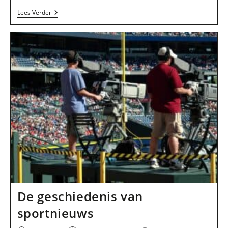
Dit
Lees Verder
Zijn
De
Beste
Journalisten
In
De
Off-
En
Online
Media
De geschiedenis van
sportnieuws