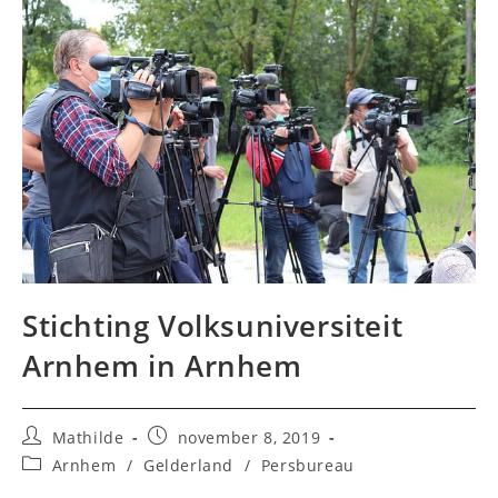
Stichting Volksuniversiteit
Arnhem in Arnhem
Bericht
Bericht
Mathilde
november 8, 2019
auteur:
gepubliceerd
Berichtcategorie:
Arnhem
/
Gelderland
/
Persbureau
op: