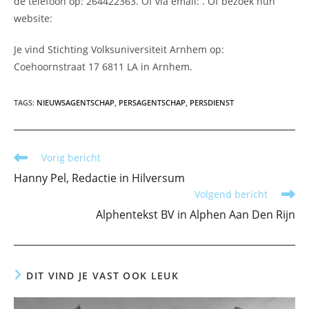
de telefoon op: 264422363. Of via email:
. Of bezoek hun
website:
Je vind Stichting Volksuniversiteit Arnhem op:
Coehoornstraat 17 6811 LA in Arnhem.
TAGS
:
NIEUWSAGENTSCHAP
,
PERSAGENTSCHAP
,
PERSDIENST
Lees
Vorig bericht
meer
Hanny Pel, Redactie in Hilversum
artikelen
Volgend bericht
Alphentekst BV in Alphen Aan Den Rijn
DIT VIND JE VAST OOK LEUK