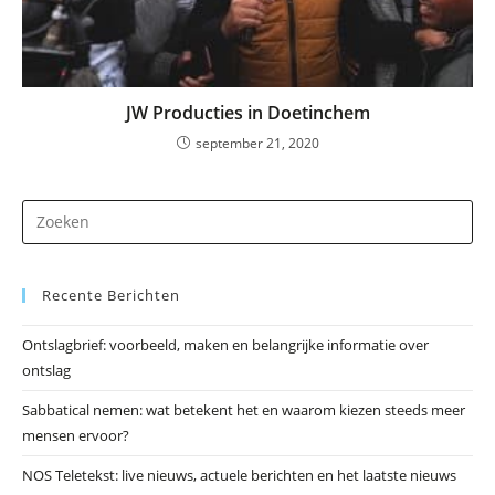
JW Producties in Doetinchem
september 21, 2020
Dr
op
Es
Recente Berichten
om
he
Ontslagbrief: voorbeeld, maken en belangrijke informatie over
zo
ontslag
te
slu
Sabbatical nemen: wat betekent het en waarom kiezen steeds meer
mensen ervoor?
NOS Teletekst: live nieuws, actuele berichten en het laatste nieuws