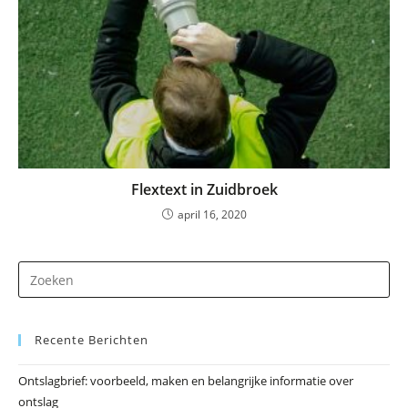
Flextext in Zuidbroek
april 16, 2020
Dr
op
Es
Recente Berichten
om
he
Ontslagbrief: voorbeeld, maken en belangrijke informatie over
zo
ontslag