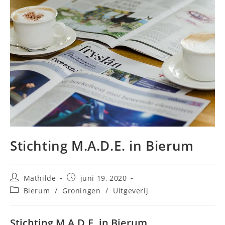
Stichting M.A.D.E. in Bierum
Bericht
Bericht
Mathilde
juni 19, 2020
auteur:
gepubliceerd
Berichtcategorie:
Bierum
/
Groningen
/
Uitgeverij
op:
Stichting M.A.D.E. in Bierum