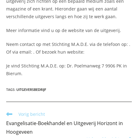
uitgeverij zich richten op een bepaald medium zoals een
magazine of een krant. Hieronder gaan wij een aantal
verschillende uitgevers langs en hoe zij te werk gaan.
Meer informatie vind u op de website van de uitgeverij.
Neem contact op met Stichting M.A.D.E. via de telefoon op: .
Of via email:
. Of bezoek hun website:
Je vind Stichting M.A.D.E. op: Dr. Poelmanweg 7 9906 PK in
Bierum.
TAGS
:
UITGEVERSBEDRIJF
Lees
Vorig bericht
meer
Evangelisatie-Boekhandel en Uitgeverij Horizont in
artikelen
Hoogeveen