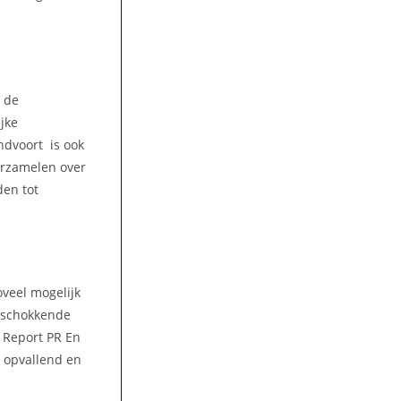
n de
jke
ndvoort is ook
erzamelen over
den tot
oveel mogelijk
n schokkende
 Report PR En
t opvallend en