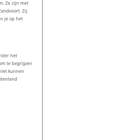
m. Ze zijn met
andvoort. Zij
n je op het
nder het
 om te begrijpen
niet kunnen
uitenland