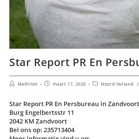
Star Report PR En Persb
Bericht
Bericht
Berichtcategorie:
Mathilde
maart 17, 2020
Noord Holland
/
auteur:
gepubliceerd
op:
Star Report PR En Persbureau in Zandvoor
Burg Engelbertsstr 11
2042 KM Zandvoort
Bel ons op: 235713404
Meer informatie vind u op: