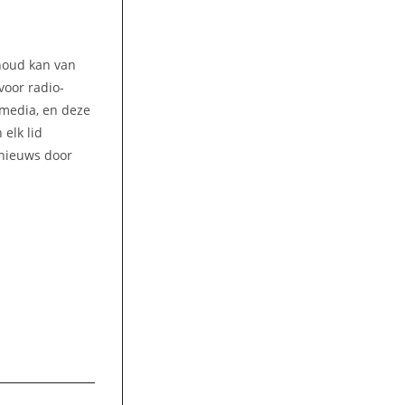
nhoud kan van
voor radio-
amedia, en deze
elk lid
 nieuws door