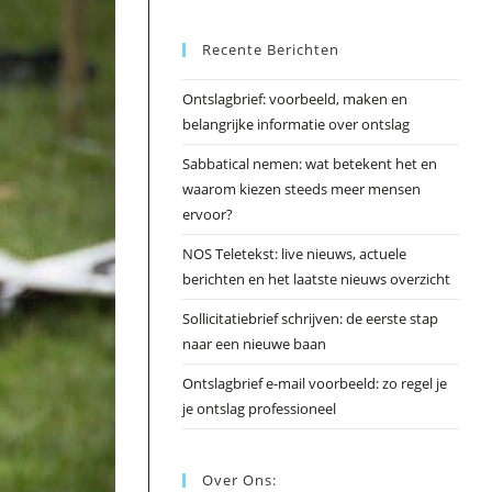
Esc
Recente Berichten
om
het
Ontslagbrief: voorbeeld, maken en
zoek
belangrijke informatie over ontslag
te
slui
Sabbatical nemen: wat betekent het en
waarom kiezen steeds meer mensen
ervoor?
NOS Teletekst: live nieuws, actuele
berichten en het laatste nieuws overzicht
Sollicitatiebrief schrijven: de eerste stap
naar een nieuwe baan
Ontslagbrief e-mail voorbeeld: zo regel je
je ontslag professioneel
Over Ons: