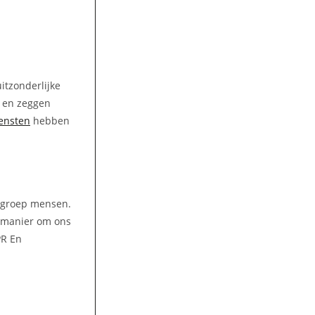
itzonderlijke
n en zeggen
ensten
hebben
e groep mensen.
 manier om ons
PR En