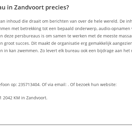
u in Zandvoort precies?
van inhoud die draait om berichten van over de hele wereld. De i
kolommen met betrekking tot een bepaald onderwerp, audio-opnamen 
l van deze persbureaus is om samen te werken met de meeste mass
 groot succes. Dit maakt de organisatie erg gemakkelijk aangezien 
en in kan zwemmen. Zo levert elk bureau ook een bijdrage aan het
efoon op: 235713404. Of via email:
. Of bezoek hun website:
11 2042 KM in Zandvoort.