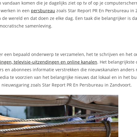
n vandaan komen die je dagelijks ziet op tv of op je computerscher
e werken in een
persbureau
zoals Star Report PR En Persbureau in Z
n de wereld en dat doen ze elke dag. Een taak die belangrijker is da
emocratische samenleving.
er een bepaald onderwerp te verzamelen, het te schrijven en het o
dingen, televisie-uitzendingen en online kanalen
. Het belangrijkste
ers en abonnees informatie verstrekken die nieuwskanalen anders 
dia te voorzien van het belangrijke nieuws dat lokaal en in het b
ke nieuwsgaring zoals Star Report PR En Persbureau in Zandvoort.