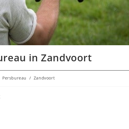
ureau in Zandvoort
Persbureau
/
Zandvoort
t