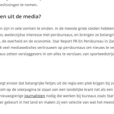
beslissingen te nemen.
en uit de media?
en zijn in vele vormen te vinden. In de meeste grote steden hebbe
ons, wederzijdse interesse met persbureaus, en brengen ze belangri
e, de overheid en de economie. Star Report PR En Persbureau in Za
Ook veel mediawebsites vertrouwen op persbureaus om nieuws te v
us zetten verslaggevers in om alles te verslaan, van sportwedstrij
t ervoor dat belangrijke feitjes uit de regio een plek krijgen bij z
 om op de voorpagina te staan van een landelijke krant net als ee
r nieuwsgierige
journalisten
nodig die werken bij bureaus zoals Star
er gebeurt in het land en maken zij een selectie van wat het mees