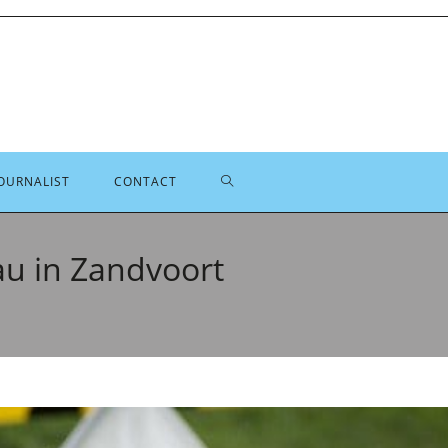
TOGGLE
OURNALIST
CONTACT
SITE
au in Zandvoort
ZOEKEN