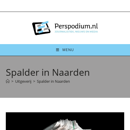
Ga
naar
inhoud
MENU
Spalder in Naarden
>
Uitgeverij
>
Spalder in Naarden