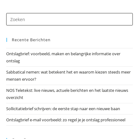
Dr
op
Es
Recente Berichten
om
he
Ontslagbrief: voorbeeld, maken en belangrijke informatie over
zo
ontslag
te
slu
Sabbatical nemen: wat betekent het en waarom kiezen steeds meer
mensen ervoor?
NOS Teletekst: live nieuws, actuele berichten en het laatste nieuws
overzicht
Sollicitatiebrief schrijven: de eerste stap naar een nieuwe baan
Ontslagbrief e-mail voorbeeld: zo regel je je ontslag professioneel