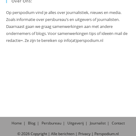
Over Ons:
Op perspodium vind je alles over journalistiek, nieuws en media.
Zoals informatie over persbureau’s en uitgevers of journalisten.
Daarnaast gaan we graag samenwerkingen aan met andere
ondernemers of blogs. Voor samenwerkingen tips of ideeën mail de
redactie=. Ze zijn te bereiken op info(at)perspodium.nl
Home
Blog
Persbureau
Uitgeverij
Journalist
Contact
©
2026
Copyright |
Alle
berichten
|
Privacy
|
Perspodium.nl