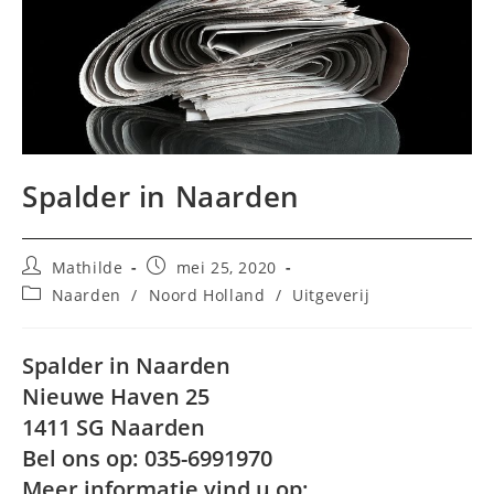
Spalder in Naarden
Bericht
Bericht
Mathilde
mei 25, 2020
auteur:
gepubliceerd
Berichtcategorie:
Naarden
/
Noord Holland
/
Uitgeverij
op:
Spalder in Naarden
Nieuwe Haven 25
1411 SG Naarden
Bel ons op: 035-6991970
Meer informatie vind u op: