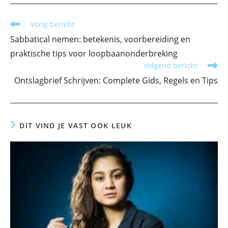
Lees
Vorig bericht
meer
Sabbatical nemen: betekenis, voorbereiding en
artikelen
praktische tips voor loopbaanonderbreking
Volgend bericht
Ontslagbrief Schrijven: Complete Gids, Regels en Tips
DIT VIND JE VAST OOK LEUK