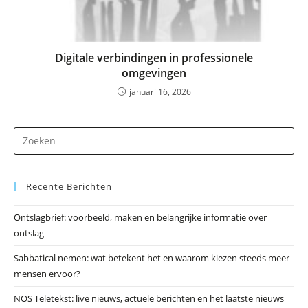
Digitale verbindingen in professionele
omgevingen
januari 16, 2026
Dr
op
Es
Recente Berichten
om
he
Ontslagbrief: voorbeeld, maken en belangrijke informatie over
zo
ontslag
te
slu
Sabbatical nemen: wat betekent het en waarom kiezen steeds meer
mensen ervoor?
NOS Teletekst: live nieuws, actuele berichten en het laatste nieuws