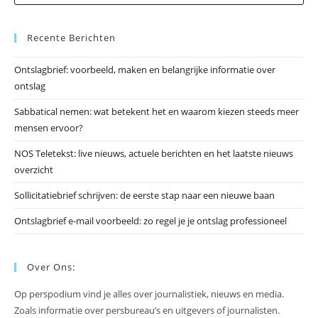
op
Es
Recente Berichten
om
he
Ontslagbrief: voorbeeld, maken en belangrijke informatie over
zo
ontslag
te
slu
Sabbatical nemen: wat betekent het en waarom kiezen steeds meer
mensen ervoor?
NOS Teletekst: live nieuws, actuele berichten en het laatste nieuws
overzicht
Sollicitatiebrief schrijven: de eerste stap naar een nieuwe baan
Ontslagbrief e-mail voorbeeld: zo regel je je ontslag professioneel
Over Ons:
Op perspodium vind je alles over journalistiek, nieuws en media.
Zoals informatie over persbureau’s en uitgevers of journalisten.