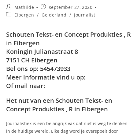
Bericht
Bericht
Mathilde
september 27, 2020
auteur:
gepubliceerd
Berichtcategorie:
Eibergen
/
Gelderland
/
Journalist
op:
Schouten Tekst- en Concept Produkties , R
in Eibergen
Koningin Julianastraat 8
7151 CH Eibergen
Bel ons op: 545473933
Meer informatie vind u op:
Of mail naar:
Het nut van een Schouten Tekst- en
Concept Produkties , R in Eibergen
Journalistiek is een belangrijk vak dat niet is weg te denken
in de huidige wereld. Elke dag word je overspoelt door