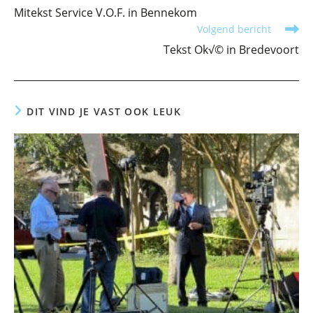
meer
Mitekst Service V.O.F. in Bennekom
artikelen
Volgend bericht
Tekst Ok√© in Bredevoort
DIT VIND JE VAST OOK LEUK