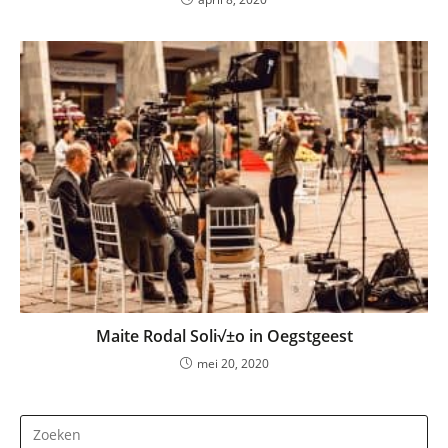
Maite Rodal Soli√±o in Oegstgeest
mei 20, 2020
Dr