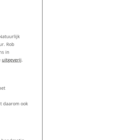
Natuurlijk
ur. Rob
ns in
e
uitgeverij
.
het
lt daarom ook