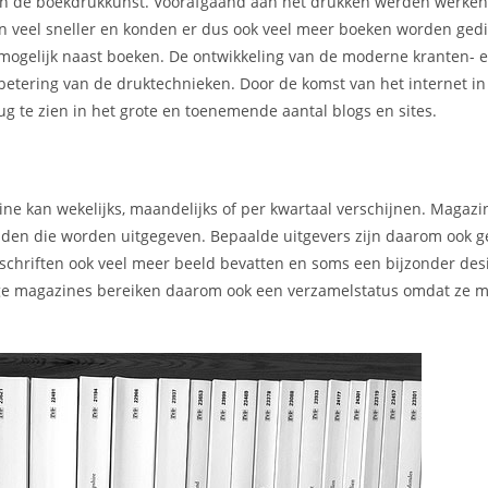
 van de boekdrukkunst. Voorafgaand aan het drukken werden werke
en veel sneller en konden er dus ook veel meer boeken worden gedi
mogelijk naast boeken. De ontwikkeling van de moderne kranten- 
rbetering van de druktechnieken. Door de komst van het internet i
g te zien in het grote en toenemende aantal blogs en sites.
ne kan wekelijks, maandelijks of per kwartaal verschijnen. Magaz
kbladen die worden uitgegeven. Bepaalde uitgevers zijn daarom ook 
chriften ook veel meer beeld bevatten en soms een bijzonder des
mmige magazines bereiken daarom ook een verzamelstatus omdat ze m