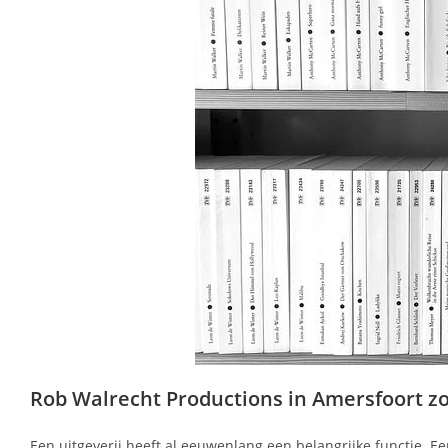
Rob Walrecht Productions in Amersfoort zorg
Een uitgeverij heeft al eeuwenlang een belangrijke functie. Ee