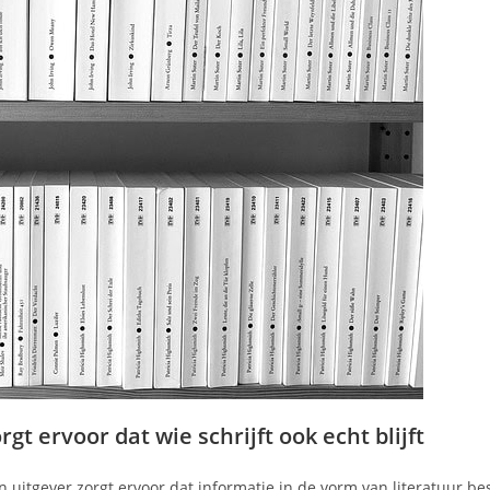
t ervoor dat wie schrijft ook echt blijft
n uitgever zorgt ervoor dat informatie in de vorm van literatuur b