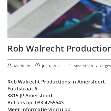
Rob Walrecht Production
Bericht
Bericht
Berichtcategorie:
Mathilde
juli 6, 2020
Amersfoort
/
Uitgev
auteur:
gepubliceerd
op:
Rob Walrecht Productions in Amersfoort
Fuutstraat 6
3815 JP Amersfoort
Bel ons op: 033-4755543
Meer informatie vind u op: