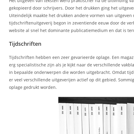
Het uitgeven van teksten werd praktischer na de uitvinding
gekopieerd door schrijvers. Door het drukken ging het uitgev
Uiteindelijk maakte het drukken andere vormen van uitgeven 
tijdschriftenuitgeverij begon in zeventiende eeuw door de ve
website al snel het dominante publicatiemedium en dat is teru
Tijdschriften
Tijdschriften hebben een zeer gevarieerde oplage. Een magazi
erg specialistische zijn als je kijkt naar de verschillende va
in bepaalde onderwerpen die worden uitgebracht. Omdat tijds
er veel verschillende uitgeverijen actief op dit gebied. So
oplage gedrukt worden.