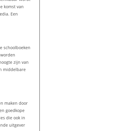
 de komst van
media. Een
lke schoolboeken
n worden
hoogte zijn van
an middelbare
ren maken door
 Een goedkope
es die ook in
ende uitgever