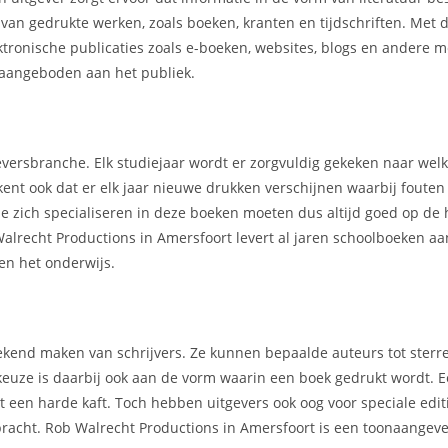
r van gedrukte werken, zoals boeken, kranten en tijdschriften. Met
ektronische publicaties zoals e-boeken, websites, blogs en andere 
aangeboden aan het publiek.
geversbranche. Elk studiejaar wordt er zorgvuldig gekeken naar we
kent ook dat er elk jaar nieuwe drukken verschijnen waarbij foute
e zich specialiseren in deze boeken moeten dus altijd goed op de 
alrecht Productions in Amersfoort levert al jaren schoolboeken a
en het onderwijs.
t bekend maken van schrijvers. Ze kunnen bepaalde auteurs tot ster
 keuze is daarbij ook aan de vorm waarin een boek gedrukt wordt.
een harde kaft. Toch hebben uitgevers ook oog voor speciale editi
ebracht. Rob Walrecht Productions in Amersfoort is een toonaangev