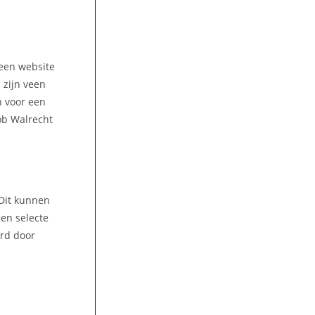
 een website
 zijn veen
n voor een
Rob Walrecht
 Dit kunnen
een selecte
ord door