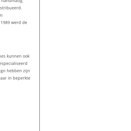
n handmatig
stribueerd.
en
n 1989 werd de
ines kunnen ook
gespecialiseerd
ign hebben zijn
aar in beperkte