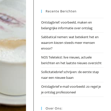
Esc
Recente Berichten
om
het
Ontslagbrief: voorbeeld, maken en
zoek
belangrijke informatie over ontslag
te
slui
Sabbatical nemen: wat betekent het en
waarom kiezen steeds meer mensen
ervoor?
NOS Teletekst: live nieuws, actuele
berichten en het laatste nieuws overzicht
Sollicitatiebrief schrijven: de eerste stap
naar een nieuwe baan
Ontslagbrief e-mail voorbeeld: zo regel je
je ontslag professioneel
Over Ons: