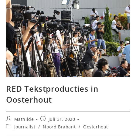
RED Tekstproducties in
Oosterhout
Bericht
Bericht
Mathilde
juli 31, 2020
auteur:
gepubliceerd
Berichtcategorie:
Journalist
/
Noord Brabant
/
Oosterhout
op: