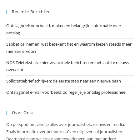
Es
Recente Berichten
om
he
Ontslagbrief: voorbeeld, maken en belangrijke informatie over
zo
ontslag
te
slu
Sabbatical nemen: wat betekent het en waarom kiezen steeds meer
mensen ervoor?
NOS Teletekst: live nieuws, actuele berichten en het laatste nieuws
overzicht
Sollicitatiebrief schrijven: de eerste stap naar een nieuwe baan
Ontslagbrief e-mail voorbeeld: zo regel je je ontslag professioneel
Over Ons:
Op perspodium vind je alles over journalistiek, nieuws en media.
Zoals informatie over persbureau’s en uitgevers of journalisten.
Daarnaast gaan we graag samenwerkingen aan met andere