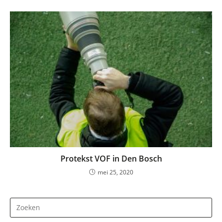
Protekst VOF in Den Bosch
mei 25, 2020
Dr
op