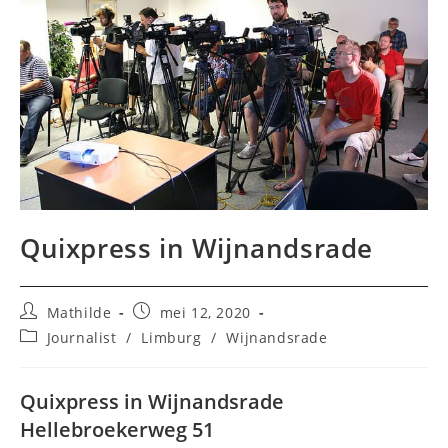
Quixpress in Wijnandsrade
Bericht
Bericht
Mathilde
mei 12, 2020
auteur:
gepubliceerd
Berichtcategorie:
Journalist
/
Limburg
/
Wijnandsrade
op:
Quixpress in Wijnandsrade
Hellebroekerweg 51