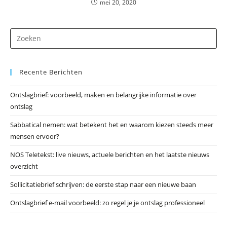
mei 20, 2020
Dr
op
Es
Recente Berichten
om
he
Ontslagbrief: voorbeeld, maken en belangrijke informatie over
zo
ontslag
te
slu
Sabbatical nemen: wat betekent het en waarom kiezen steeds meer
mensen ervoor?
NOS Teletekst: live nieuws, actuele berichten en het laatste nieuws
overzicht
Sollicitatiebrief schrijven: de eerste stap naar een nieuwe baan
Ontslagbrief e-mail voorbeeld: zo regel je je ontslag professioneel