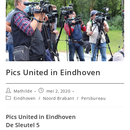
Pics United in Eindhoven
Bericht
Bericht
Mathilde
mei 2, 2020
auteur:
gepubliceerd
Berichtcategorie:
Eindhoven
/
Noord Brabant
/
Persbureau
op:
Pics United in Eindhoven
De Sleutel 5