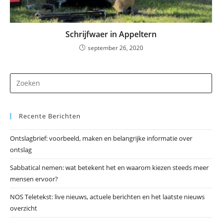
Schrijfwaer in Appeltern
september 26, 2020
Dr
op
Es
Recente Berichten
om
he
Ontslagbrief: voorbeeld, maken en belangrijke informatie over
zo
ontslag
te
slu
Sabbatical nemen: wat betekent het en waarom kiezen steeds meer
mensen ervoor?
NOS Teletekst: live nieuws, actuele berichten en het laatste nieuws
overzicht