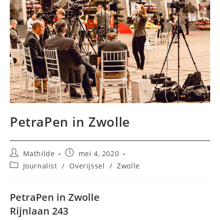
PetraPen in Zwolle
Bericht
Bericht
Mathilde
mei 4, 2020
auteur:
gepubliceerd
Berichtcategorie:
Journalist
/
Overijssel
/
Zwolle
op:
PetraPen in Zwolle
Rijnlaan 243