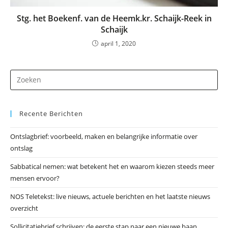
Stg. het Boekenf. van de Heemk.kr. Schaijk-Reek in
Schaijk
april 1, 2020
Dr
op
Es
Recente Berichten
om
he
Ontslagbrief: voorbeeld, maken en belangrijke informatie over
zo
ontslag
te
slu
Sabbatical nemen: wat betekent het en waarom kiezen steeds meer
mensen ervoor?
NOS Teletekst: live nieuws, actuele berichten en het laatste nieuws
overzicht
Sollicitatiebrief schrijven: de eerste stap naar een nieuwe baan