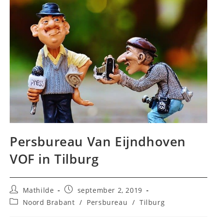
Persbureau Van Eijndhoven
VOF in Tilburg
Bericht
Bericht
Mathilde
september 2, 2019
auteur:
gepubliceerd
Berichtcategorie:
Noord Brabant
/
Persbureau
/
Tilburg
op: