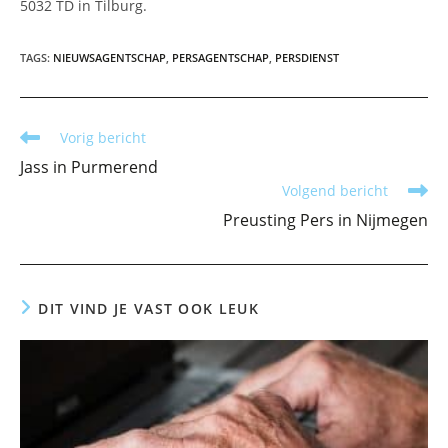
5032 TD in Tilburg.
TAGS
:
NIEUWSAGENTSCHAP
,
PERSAGENTSCHAP
,
PERSDIENST
Lees
Vorig bericht
meer
Jass in Purmerend
artikelen
Volgend bericht
Preusting Pers in Nijmegen
DIT VIND JE VAST OOK LEUK