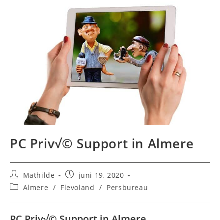
PC Priv√© Support in Almere
Bericht
Bericht
Mathilde
juni 19, 2020
auteur:
gepubliceerd
Berichtcategorie:
Almere
/
Flevoland
/
Persbureau
op:
PC Priv√© Support in Almere