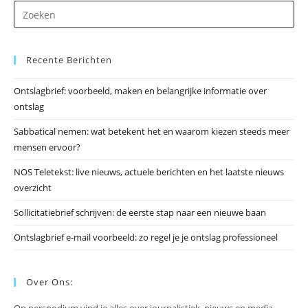
Dr
op
Es
Recente Berichten
om
he
Ontslagbrief: voorbeeld, maken en belangrijke informatie over
zo
ontslag
te
slu
Sabbatical nemen: wat betekent het en waarom kiezen steeds meer
mensen ervoor?
NOS Teletekst: live nieuws, actuele berichten en het laatste nieuws
overzicht
Sollicitatiebrief schrijven: de eerste stap naar een nieuwe baan
Ontslagbrief e-mail voorbeeld: zo regel je je ontslag professioneel
Over Ons: