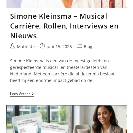
Simone Kleinsma – Musical
Carrière, Rollen, Interviews en
Nieuws
Bericht
Bericht
Berichtcategorie:
Mathilde
juni 15, 2026
Blog
auteur:
gepubliceerd
op:
Simone Kleinsma is een van de meest geliefde en
gerespecteerde musical- en theaterartiesten van
Nederland. Met een carrière die al decennia beslaat,
heeft zij een enorme impact gehad op de…
Simone
Lees Verder
Kleinsma
–
Musical
Carrière,
Rollen,
Interviews
En
Nieuws