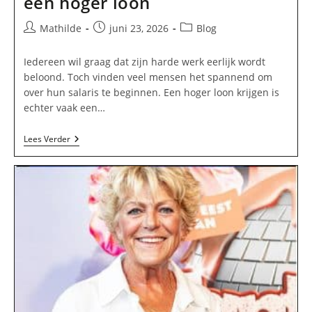
een hoger loon
Bericht
Bericht
Berichtcategorie:
Mathilde
juni 23, 2026
Blog
auteur:
gepubliceerd
op:
Iedereen wil graag dat zijn harde werk eerlijk wordt
beloond. Toch vinden veel mensen het spannend om
over hun salaris te beginnen. Een hoger loon krijgen is
echter vaak een…
Meer
Lees Verder
Verdienen:
Zo
Onderhandel
Je
Succesvol
Voor
Een
Hoger
Loon