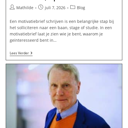
Bericht
Bericht
Berichtcategorie:
Mathilde
juli 7, 2026
Blog
auteur:
gepubliceerd
op:
Een motivatiebrief schrijven is een belangrijke stap bij
het solliciteren naar een baan, stage of studie. In een
motivatiebrief laat je zien wie je bent, waarom je
geïnteresseerd bent in…
Motivatiebrief
Lees Verder
Schrijven:
Voorbeeld,
Tips
En
Structuur