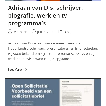
Adriaan van Dis: schrijver,
biografie, werk en tv-
programma’s
Bericht
Bericht
Berichtcategorie:
Mathilde
juli 7, 2026
Blog
auteur:
gepubliceerd
op:
Adriaan van Dis is een van de meest bekende
Nederlandse schrijvers, presentatoren en intellectuelen.
Hij staat bekend om zijn literaire romans, essays en zijn
werk op televisie waarin hij diepgaande…
Adriaan
Lees Verder
Van
Dis:
Schrijver,
Biografie,
Werk
En
Tv-
Programma’s