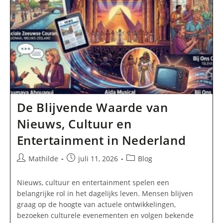
De Blijvende Waarde van
Nieuws, Cultuur en
Entertainment in Nederland
Bericht
Bericht
Berichtcategorie:
Mathilde
juli 11, 2026
Blog
auteur:
gepubliceerd
op:
Nieuws, cultuur en entertainment spelen een
belangrijke rol in het dagelijks leven. Mensen blijven
graag op de hoogte van actuele ontwikkelingen,
bezoeken culturele evenementen en volgen bekende