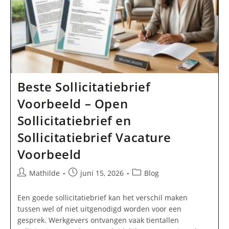
Beste Sollicitatiebrief
Voorbeeld – Open
Sollicitatiebrief en
Sollicitatiebrief Vacature
Voorbeeld
Bericht
Bericht
Berichtcategorie:
Mathilde
juni 15, 2026
Blog
auteur:
gepubliceerd
op:
Een goede sollicitatiebrief kan het verschil maken
tussen wel of niet uitgenodigd worden voor een
gesprek. Werkgevers ontvangen vaak tientallen