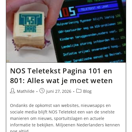
Tips
En
Professionele
Aanpak
NOS Teletekst Pagina 101 en
801: Alles wat je moet weten
Bericht
Bericht
Berichtcategorie:
Mathilde
juni 27, 2026
Blog
auteur:
gepubliceerd
op:
Ondanks de opkomst van websites, nieuwsapps en
sociale media blijft NOS Teletekst een van de snelste
manieren om nieuws, sportuitslagen en actuele
informatie te bekijken. Miljoenen Nederlanders kennen
nog altijd…