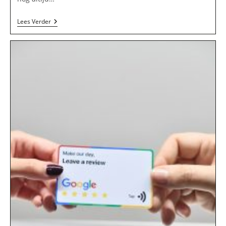
NOS
Lees Verder
Teletekst
Pagina
101
En
801:
Alles
Wat
Je
Moet
Weten