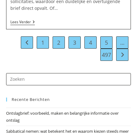
sollicitaties, waardoor een duidelijke en overtuigende
brief direct opvalt. Of…
Beste
Lees Verder
Sollicitatiebrief
Voorbeeld
–
Open
1
2
3
4
5
…
Naar vorige pagina
Sollicitatiebrief
En
497
Naar vo
Sollicitatiebrief
Vacature
Voorbeeld
Dr
op
Es
Recente Berichten
om
he
Ontslagbrief: voorbeeld, maken en belangrijke informatie over
zo
ontslag
te
slu
Sabbatical nemen: wat betekent het en waarom kiezen steeds meer