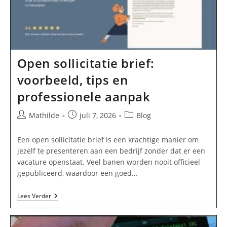
Open sollicitatie brief:
voorbeeld, tips en
professionele aanpak
Bericht
Bericht
Berichtcategorie:
Mathilde
juli 7, 2026
Blog
auteur:
gepubliceerd
op:
Een open sollicitatie brief is een krachtige manier om
jezelf te presenteren aan een bedrijf zonder dat er een
vacature openstaat. Veel banen worden nooit officieel
gepubliceerd, waardoor een goed…
Open
Lees Verder
Sollicitatie
Brief:
Voorbeeld,