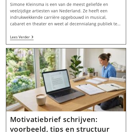
op:
Simone Kleinsma is een van de meest geliefde en
veelzijdige artiesten van Nederland. Ze heeft een
indrukwekkende carrière opgebouwd in musical,
cabaret en theater en weet al decennialang publiek te…
Simone
Lees Verder
Kleinsma
Musical,
Theater
En
Optredens
Motivatiebrief schrijven:
voorbeeld, tips en structuur