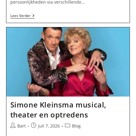
persoonlijkheden via verschillende…
De
Lees Verder
Blijvende
Waarde
Van
Nieuws,
Cultuur
En
Entertainment
In
Nederland
Simone Kleinsma musical,
theater en optredens
Bericht
Bericht
Berichtcategorie:
Bart
juli 7, 2026
Blog
auteur:
gepubliceerd