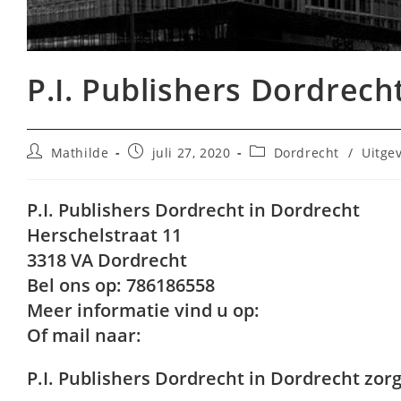
P.I. Publishers Dordrech
Bericht
Bericht
Berichtcategorie:
Mathilde
juli 27, 2020
Dordrecht
/
Uitgev
auteur:
gepubliceerd
op:
P.I. Publishers Dordrecht in Dordrecht
Herschelstraat 11
3318 VA Dordrecht
Bel ons op: 786186558
Meer informatie vind u op:
Of mail naar:
P.I. Publishers Dordrecht in Dordrecht zorgt