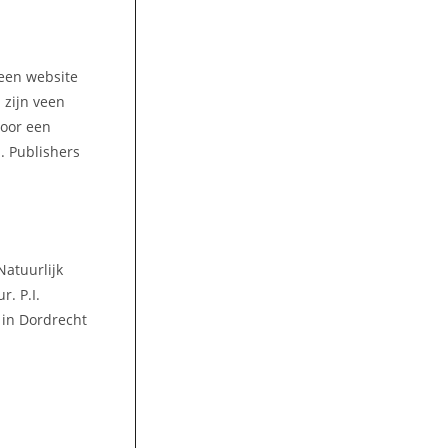
 een website
 zijn veen
voor een
I. Publishers
Natuurlijk
. P.I.
t in Dordrecht