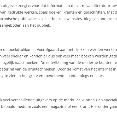
n uitgever zorgt ervoor dat informatie in de vorm van literatuur b
r van gedrukte werken, zoals boeken, kranten en tijdschriften. Met
ektronische publicaties zoals e-boeken, websites, blogs en andere 
aangeboden aan het publiek.
 van de boekdrukkunst. Voorafgaand aan het drukken werden werke
en veel sneller en konden er dus ook veel meer boeken worden gedi
mogelijk naast boeken. De ontwikkeling van de moderne kranten- 
rbetering van de druktechnieken. Door de komst van het internet i
g te zien in het grote en toenemende aantal blogs en sites.
ook veel verschillende uitgevers op de markt. Ze kunnen zich specia
en bepaald medium zoals een magazine of een krant. Hieronder gaan