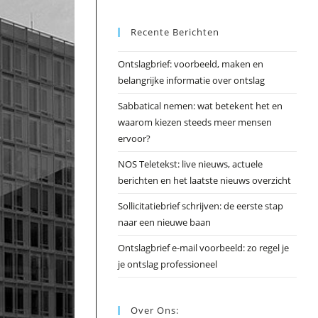
Esc
Recente Berichten
om
het
Ontslagbrief: voorbeeld, maken en
zoek
belangrijke informatie over ontslag
te
slui
Sabbatical nemen: wat betekent het en
waarom kiezen steeds meer mensen
ervoor?
NOS Teletekst: live nieuws, actuele
berichten en het laatste nieuws overzicht
Sollicitatiebrief schrijven: de eerste stap
naar een nieuwe baan
Ontslagbrief e-mail voorbeeld: zo regel je
je ontslag professioneel
Over Ons: