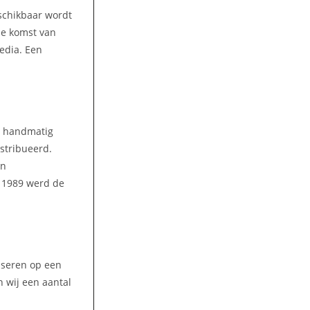
eschikbaar wordt
 de komst van
media. Een
n handmatig
stribueerd.
en
n 1989 werd de
liseren op een
 wij een aantal