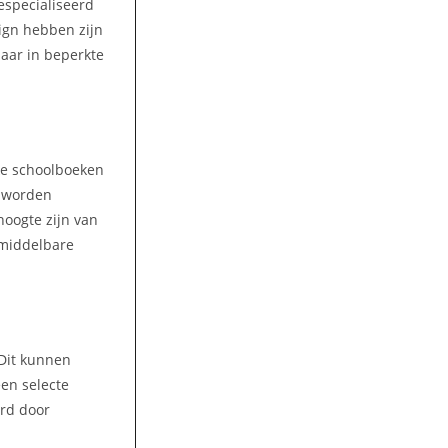
gespecialiseerd
ign hebben zijn
aar in beperkte
lke schoolboeken
n worden
hoogte zijn van
 middelbare
 Dit kunnen
een selecte
ord door