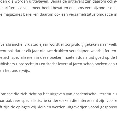
kbladen die worden uitgegeven. Bepaalde uitgevers zijn daarom ook 
chriften ook veel meer beeld bevatten en soms een bijzonder des
mmige magazines bereiken daarom ook een verzamelstatus omdat ze m
geversbranche. Elk studiejaar wordt er zorgvuldig gekeken naar we
kent ook dat er elk jaar nieuwe drukken verschijnen waarbij foute
e zich specialiseren in deze boeken moeten dus altijd goed op de 
Publishers Dordrecht in Dordrecht levert al jaren schoolboeken aan
en het onderwijs.
ranche die zich richt op het uitgeven van academische literatuur.
ar ook zeer specialistische onderzoeken die interessant zijn voor 
t zijn de oplages vrij klein en worden uitgeverijen vooral gespons