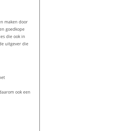
ren maken door
 Een goedkope
es die ook in
de uitgever die
het
t daarom ook een