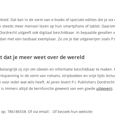
ebied. Dat kan in de vorm van e-books of speciale edities die je via
ien steeds meer mensen lezen op hun smartphone of tablet. Daarom
 Dordrecht uitgeeft ook digitaal beschikbaar. In bepaalde gevallen 
 dan met een tastbaat exemplaar. Zo zie je dat uitgeverijen zoals P.
gt dat je meer weet over de wereld
e belangrijk zij zijn om ideeën en informatie beschikbaar te maken. 
tspanning in de vorm van romans, stripboeken en vrije tijds lectuur
 voor ieder wat wils heeft. Al jaren levert P.I. Publishers Dordrech
t is immers altijd de kernfunctie geweest van een goede
uitgeverij
.
 op: 786186558. Of via email:
. Of bezoek hun website: