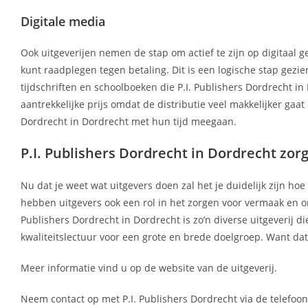
Digitale media
Ook uitgeverijen nemen de stap om actief te zijn op digitaal g
kunt raadplegen tegen betaling. Dit is een logische stap gez
tijdschriften en schoolboeken die P.I. Publishers Dordrecht in
aantrekkelijke prijs omdat de distributie veel makkelijker gaat
Dordrecht in Dordrecht met hun tijd meegaan.
P.I. Publishers Dordrecht in Dordrecht zor
Nu dat je weet wat uitgevers doen zal het je duidelijk zijn ho
hebben uitgevers ook een rol in het zorgen voor vermaak en on
Publishers Dordrecht in Dordrecht is zo’n diverse uitgeverij die
kwaliteitslectuur voor een grote en brede doelgroep. Want da
Meer informatie vind u op de website van de uitgeverij.
Neem contact op met P.I. Publishers Dordrecht via de telefoon