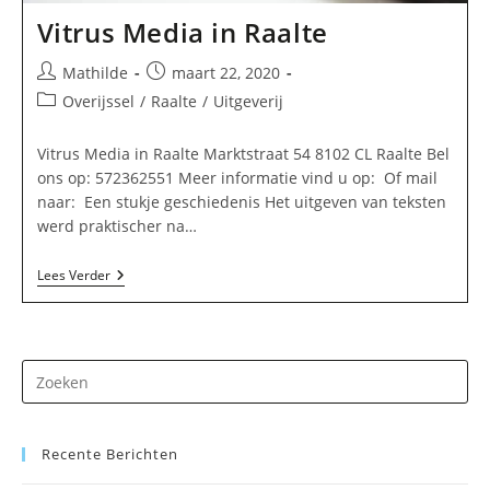
Vitrus Media in Raalte
Bericht
Bericht
Mathilde
maart 22, 2020
auteur:
gepubliceerd
Berichtcategorie:
Overijssel
/
Raalte
/
Uitgeverij
op:
Vitrus Media in Raalte Marktstraat 54 8102 CL Raalte Bel
ons op: 572362551 Meer informatie vind u op: Of mail
naar: Een stukje geschiedenis Het uitgeven van teksten
werd praktischer na…
Vitrus
Lees Verder
Media
In
Raalte
Dr
op
Es
Recente Berichten
om
he