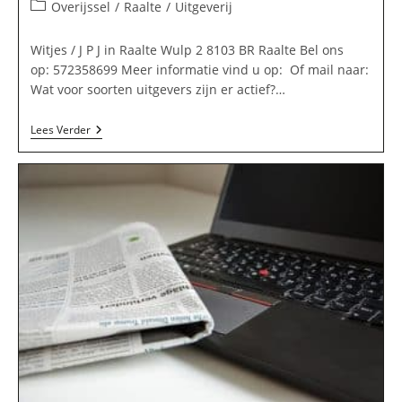
auteur:
gepubliceerd
Berichtcategorie:
Overijssel
/
Raalte
/
Uitgeverij
op:
Witjes / J P J in Raalte Wulp 2 8103 BR Raalte Bel ons
op: 572358699 Meer informatie vind u op: Of mail naar:
Wat voor soorten uitgevers zijn er actief?…
Witjes
Lees Verder
/
J
P
J
In
Raalte