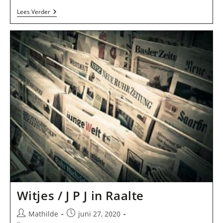
Uitgeverij
Lees Verder
Sono
BV
In
Raalte
Witjes / J P J in Raalte
Bericht
Bericht
Mathilde
juni 27, 2020