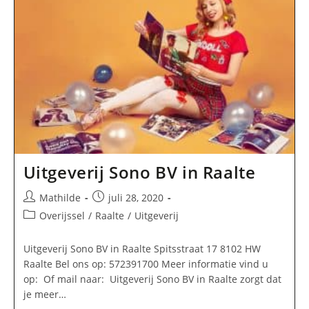
Uitgeverij Sono BV in Raalte
Bericht
Bericht
Mathilde
juli 28, 2020
auteur:
gepubliceerd
Berichtcategorie:
Overijssel
/
Raalte
/
Uitgeverij
op:
Uitgeverij Sono BV in Raalte Spitsstraat 17 8102 HW
Raalte Bel ons op: 572391700 Meer informatie vind u
op: Of mail naar: Uitgeverij Sono BV in Raalte zorgt dat
je meer…