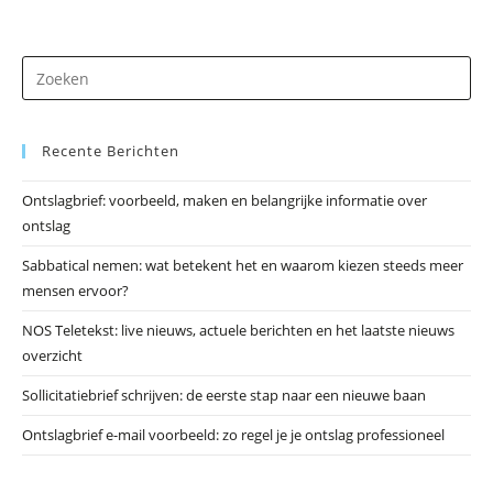
In
Heemserveen
Dr
op
Es
Recente Berichten
om
he
Ontslagbrief: voorbeeld, maken en belangrijke informatie over
zo
ontslag
te
slu
Sabbatical nemen: wat betekent het en waarom kiezen steeds meer
mensen ervoor?
NOS Teletekst: live nieuws, actuele berichten en het laatste nieuws
overzicht
Sollicitatiebrief schrijven: de eerste stap naar een nieuwe baan
Ontslagbrief e-mail voorbeeld: zo regel je je ontslag professioneel