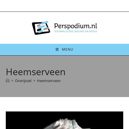
Ga
naar
inhoud
MENU
Heemserveen
>
Overijssel
>
Heemserveen