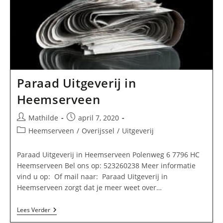
Paraad Uitgeverij in
Heemserveen
Bericht
Bericht
Mathilde
april 7, 2020
auteur:
gepubliceerd
Berichtcategorie:
Heemserveen
/
Overijssel
/
Uitgeverij
op:
Paraad Uitgeverij in Heemserveen Polenweg 6 7796 HC
Heemserveen Bel ons op: 523260238 Meer informatie
vind u op: Of mail naar: Paraad Uitgeverij in
Heemserveen zorgt dat je meer weet over…
Paraad
Lees Verder
Uitgeverij