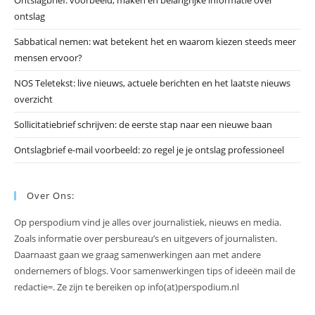
Ontslagbrief: voorbeeld, maken en belangrijke informatie over
zo
ontslag
te
slu
Sabbatical nemen: wat betekent het en waarom kiezen steeds meer
mensen ervoor?
NOS Teletekst: live nieuws, actuele berichten en het laatste nieuws
overzicht
Sollicitatiebrief schrijven: de eerste stap naar een nieuwe baan
Ontslagbrief e-mail voorbeeld: zo regel je je ontslag professioneel
Over Ons:
Op perspodium vind je alles over journalistiek, nieuws en media.
Zoals informatie over persbureau’s en uitgevers of journalisten.
Daarnaast gaan we graag samenwerkingen aan met andere
ondernemers of blogs. Voor samenwerkingen tips of ideeën mail de
redactie=. Ze zijn te bereiken op info(at)perspodium.nl