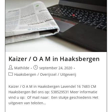
Kaizer / O A M in Haaksbergen
Bericht
Bericht
Mathilde
september 24, 2020
auteur:
gepubliceerd
Berichtcategorie:
Haaksbergen
/
Overijssel
/
Uitgeverij
op:
Kaizer / O A M in Haaksbergen Lavendel 16 7483 CM
Haaksbergen Bel ons op: 538529531 Meer informatie
vind u op: Of mail naar: Een stukje geschiedenis Het
uitgeven van teksten…