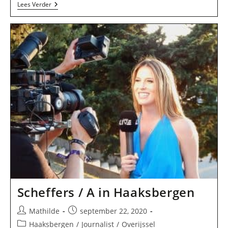
Kaizer
Lees Verder
/
O
A
M
In
Haaksbergen
Scheffers / A in Haaksbergen
Bericht
Bericht
Mathilde
september 22, 2020
auteur:
gepubliceerd
Berichtcategorie:
Haaksbergen
/
Journalist
/
Overijssel