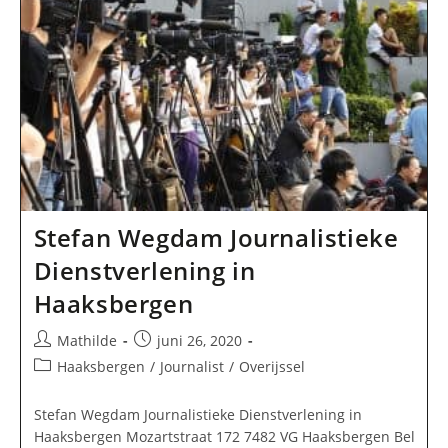
Stefan Wegdam Journalistieke
Dienstverlening in
Haaksbergen
Bericht
Bericht
Mathilde
juni 26, 2020
auteur:
gepubliceerd
Berichtcategorie:
Haaksbergen
/
Journalist
/
Overijssel
op:
Stefan Wegdam Journalistieke Dienstverlening in
Haaksbergen Mozartstraat 172 7482 VG Haaksbergen Bel