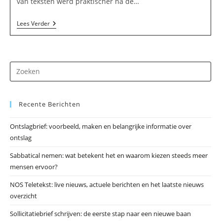
van teksten werd praktischer na de…
Aquapublications
Lees Verder
In
Blokzijl
Dr
op
Es
Recente Berichten
om
he
Ontslagbrief: voorbeeld, maken en belangrijke informatie over
zo
ontslag
te
slu
Sabbatical nemen: wat betekent het en waarom kiezen steeds meer
mensen ervoor?
NOS Teletekst: live nieuws, actuele berichten en het laatste nieuws
overzicht
Sollicitatiebrief schrijven: de eerste stap naar een nieuwe baan