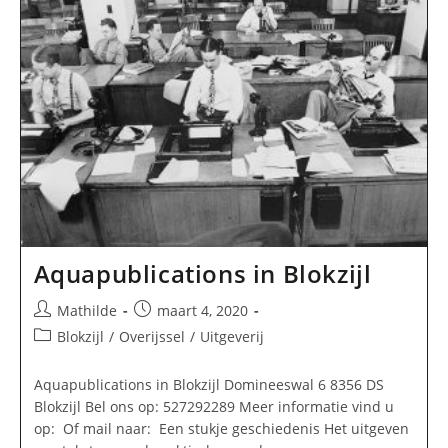
Aquapublications in Blokzijl
Bericht
Bericht
Mathilde
maart 4, 2020
auteur:
gepubliceerd
Berichtcategorie:
Blokzijl
/
Overijssel
/
Uitgeverij
op:
Aquapublications in Blokzijl Domineeswal 6 8356 DS
Blokzijl Bel ons op: 527292289 Meer informatie vind u
op: Of mail naar: Een stukje geschiedenis Het uitgeven