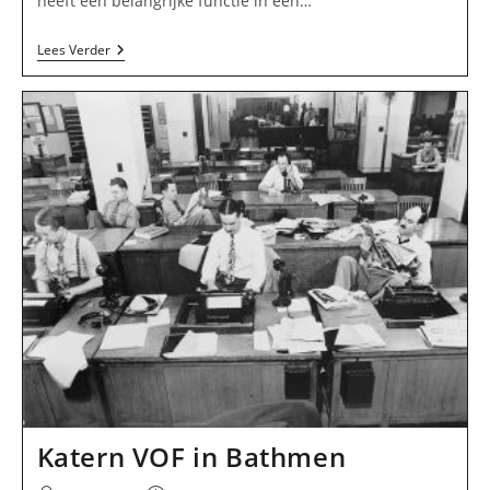
heeft een belangrijke functie in een…
Nunc
Lees Verder
Aut
Nunquam
B.V.
In
Bathmen
Katern VOF in Bathmen