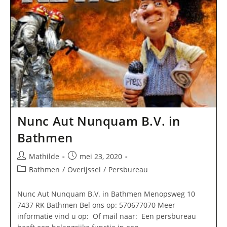
Nunc Aut Nunquam B.V. in
Bathmen
Bericht
Bericht
Mathilde
mei 23, 2020
auteur:
gepubliceerd
Berichtcategorie:
Bathmen
/
Overijssel
/
Persbureau
op:
Nunc Aut Nunquam B.V. in Bathmen Menopsweg 10
7437 RK Bathmen Bel ons op: 570677070 Meer
informatie vind u op: Of mail naar: Een persbureau