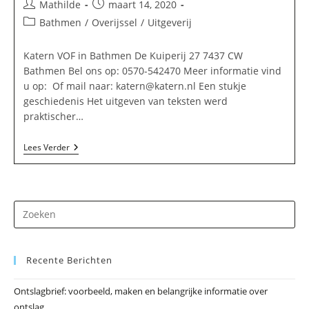
Bericht
Bericht
Mathilde
maart 14, 2020
auteur:
gepubliceerd
Berichtcategorie:
Bathmen
/
Overijssel
/
Uitgeverij
op:
Katern VOF in Bathmen De Kuiperij 27 7437 CW
Bathmen Bel ons op: 0570-542470 Meer informatie vind
u op: Of mail naar:
katern@katern.nl
Een stukje
geschiedenis Het uitgeven van teksten werd
praktischer…
Katern
Lees Verder
VOF
In
Bathmen
Dr
op
Es
Recente Berichten
om
he
Ontslagbrief: voorbeeld, maken en belangrijke informatie over
zo
ontslag