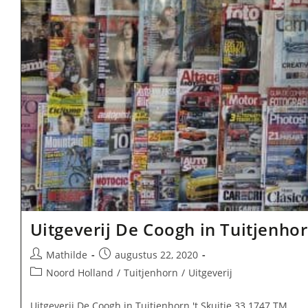
Uitgeverij De Coogh in Tuitjenho
Bericht
Bericht
Mathilde
augustus 22, 2020
auteur:
gepubliceerd
Berichtcategorie:
Noord Holland
/
Tuitjenhorn
/
Uitgeverij
op:
Uitgeverij De Coogh in Tuitjenhorn 't Skuitje 33 1747 TM