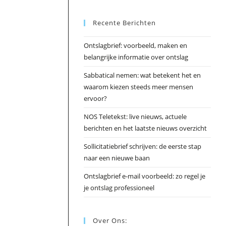
Esc
Recente Berichten
om
het
Ontslagbrief: voorbeeld, maken en
zoek
belangrijke informatie over ontslag
te
slui
Sabbatical nemen: wat betekent het en
waarom kiezen steeds meer mensen
ervoor?
NOS Teletekst: live nieuws, actuele
berichten en het laatste nieuws overzicht
Sollicitatiebrief schrijven: de eerste stap
naar een nieuwe baan
Ontslagbrief e-mail voorbeeld: zo regel je
je ontslag professioneel
Over Ons: