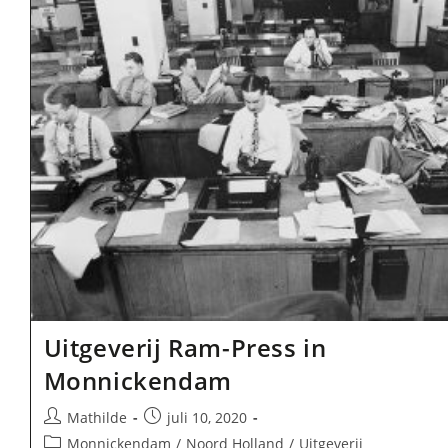
Uitgeverij Ram-Press in
Monnickendam
Bericht
Bericht
Mathilde
juli 10, 2020
auteur:
gepubliceerd
Berichtcategorie:
Monnickendam
/
Noord Holland
/
Uitgeverij