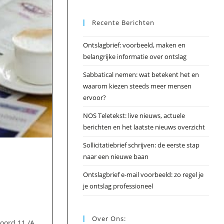
Esc
Recente Berichten
om
het
Ontslagbrief: voorbeeld, maken en
zoek
belangrijke informatie over ontslag
te
slui
Sabbatical nemen: wat betekent het en
waarom kiezen steeds meer mensen
ervoor?
NOS Teletekst: live nieuws, actuele
berichten en het laatste nieuws overzicht
Sollicitatiebrief schrijven: de eerste stap
naar een nieuwe baan
Ontslagbrief e-mail voorbeeld: zo regel je
je ontslag professioneel
Over Ons:
oord 11 /A