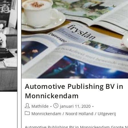
Automotive Publishing BV in
Monnickendam
Bericht
Bericht
Mathilde
januari 11, 2020
auteur:
gepubliceerd
Berichtcategorie:
Monnickendam
/
Noord Holland
/
Uitgeverij
op:
Automotive Publishing BV in Monnickendam Groote N