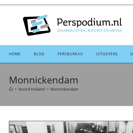
Ga
naar
inhoud
HOME
BLOG
PERSBUREAU
UITGEVERIJ
J
Monnickendam
>
Noord Holland
>
Monnickendam