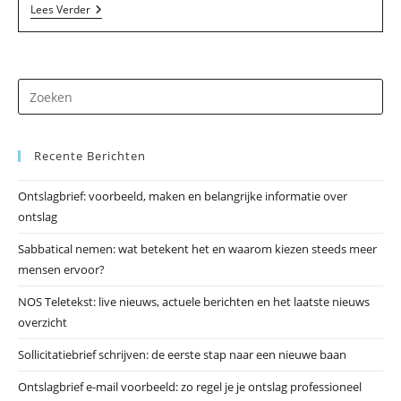
De
Lees Verder
Zaak
Meester
In
Kortenhoef
Dr
op
Es
Recente Berichten
om
he
Ontslagbrief: voorbeeld, maken en belangrijke informatie over
zo
ontslag
te
slu
Sabbatical nemen: wat betekent het en waarom kiezen steeds meer
mensen ervoor?
NOS Teletekst: live nieuws, actuele berichten en het laatste nieuws
overzicht
Sollicitatiebrief schrijven: de eerste stap naar een nieuwe baan
Ontslagbrief e-mail voorbeeld: zo regel je je ontslag professioneel