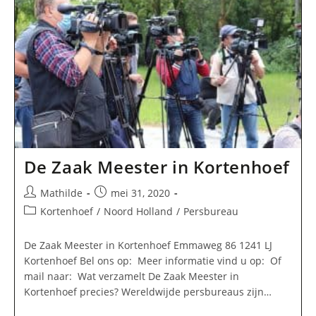
De Zaak Meester in Kortenhoef
Bericht
Bericht
Mathilde
mei 31, 2020
auteur:
gepubliceerd
Berichtcategorie:
Kortenhoef
/
Noord Holland
/
Persbureau
op:
De Zaak Meester in Kortenhoef Emmaweg 86 1241 LJ
Kortenhoef Bel ons op: Meer informatie vind u op: Of
mail naar: Wat verzamelt De Zaak Meester in
Kortenhoef precies? Wereldwijde persbureaus zijn…