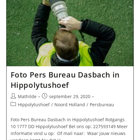
Foto Pers Bureau Dasbach in
Hippolytushoef
Bericht
Bericht
Mathilde
september 29, 2020
auteur:
gepubliceerd
Berichtcategorie:
Hippolytushoef
/
Noord Holland
/
Persbureau
op:
Foto Pers Bureau Dasbach in Hippolytushoef Rotgangs
10 1777 DD Hippolytushoef Bel ons op: 227593149 Meer
informatie vind u op: Of mail naar: Waar jouw nieuws