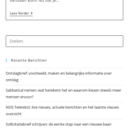
vandaan komt Nu dat je…
Foto
Lees Verder
Pers
Bureau
Dasbach
In
Hippolytushoef
Dr
op
Es
Recente Berichten
om
he
Ontslagbrief: voorbeeld, maken en belangrijke informatie over
zo
ontslag
te
slu
Sabbatical nemen: wat betekent het en waarom kiezen steeds meer
mensen ervoor?
NOS Teletekst: live nieuws, actuele berichten en het laatste nieuws
overzicht
Sollicitatiebrief schrijven: de eerste stap naar een nieuwe baan