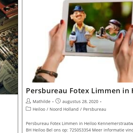
Persbureau Fotex Limmen in 
Bericht
Bericht
Mathilde
augustus 28, 2020
auteur:
gepubliceerd
Berichtcategorie:
Heiloo
/
Noord Holland
/
Persbureau
op:
Persbureau Fotex Limmen in Heiloo Kennemerstraatw
BH Heiloo Bel ons op: 725053354 Meer informatie vin