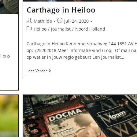
Carthago in Heiloo
Bericht
Bericht
Mathilde
juli 24, 2020
auteur:
gepubliceerd
Berichtcategorie:
Heiloo
/
Journalist
/
Noord Holland
op:
Carthago in Heiloo Kennemerstraatweg 144 1851 AV H
op: 725202018 Meer informatie vind u op: Of mail na
l ons
op wat er in jouw regio gebeurt Een journalist…
Carthago
Lees Verder
In
Heiloo