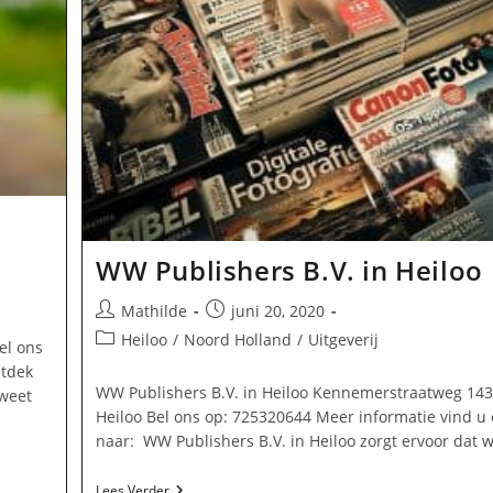
WW Publishers B.V. in Heiloo
Bericht
Bericht
Mathilde
juni 20, 2020
auteur:
gepubliceerd
Berichtcategorie:
Heiloo
/
Noord Holland
/
Uitgeverij
el ons
op:
ntdek
WW Publishers B.V. in Heiloo Kennemerstraatweg 14
weet
Heiloo Bel ons op: 725320644 Meer informatie vind u 
naar: WW Publishers B.V. in Heiloo zorgt ervoor dat 
WW
Lees Verder