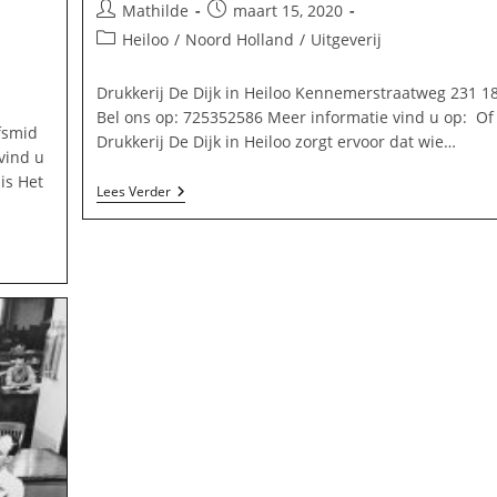
Bericht
Bericht
Mathilde
maart 15, 2020
auteur:
gepubliceerd
Berichtcategorie:
Heiloo
/
Noord Holland
/
Uitgeverij
op:
Drukkerij De Dijk in Heiloo Kennemerstraatweg 231 1
Bel ons op: 725352586 Meer informatie vind u op: Of
efsmid
Drukkerij De Dijk in Heiloo zorgt ervoor dat wie…
vind u
is Het
Drukkerij
Lees Verder
De
Dijk
In
Heiloo