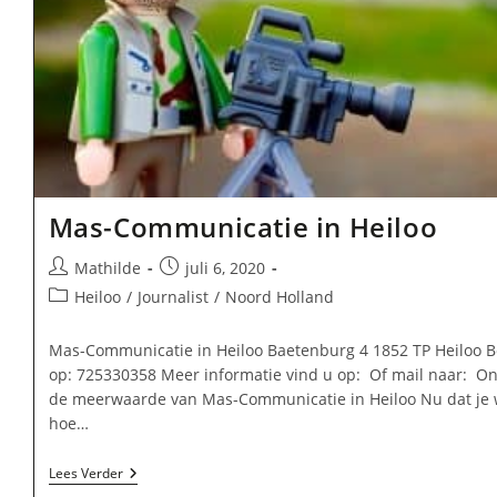
Mas-Communicatie in Heiloo
Bericht
Bericht
Mathilde
juli 6, 2020
auteur:
gepubliceerd
Berichtcategorie:
Heiloo
/
Journalist
/
Noord Holland
op:
Mas-Communicatie in Heiloo Baetenburg 4 1852 TP Heiloo B
op: 725330358 Meer informatie vind u op: Of mail naar: O
de meerwaarde van Mas-Communicatie in Heiloo Nu dat je 
hoe…
Mas-
Lees Verder
Communicatie