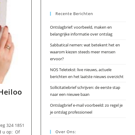
Esc
Recente Berichten
om
het
Ontslagbrief: voorbeeld, maken en
zoek
belangrijke informatie over ontslag
te
slui
Sabbatical nemen: wat betekent het en
waarom kiezen steeds meer mensen
ervoor?
NOS Teletekst: live nieuws, actuele
berichten en het laatste nieuws overzicht
Sollicitatiebrief schrijven: de eerste stap
Heiloo
naar een nieuwe baan
Ontslagbrief e-mail voorbeeld: zo regel je
je ontslag professioneel
eg 324 1851
d u op: Of
Over Ons: