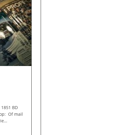
3 1851 BD
op: Of mail
wie…