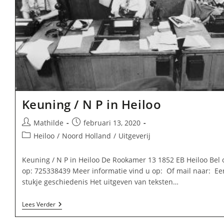
Keuning / N P in Heiloo
Bericht
Bericht
Mathilde
februari 13, 2020
auteur:
gepubliceerd
Berichtcategorie:
Heiloo
/
Noord Holland
/
Uitgeverij
op:
Keuning / N P in Heiloo De Rookamer 13 1852 EB Heiloo Bel 
op: 725338439 Meer informatie vind u op: Of mail naar: Ee
stukje geschiedenis Het uitgeven van teksten…
Keuning
Lees Verder
/
N