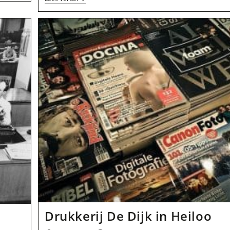
Publishers
B.V.
In
Heiloo
Drukkerij De Dijk in Heiloo