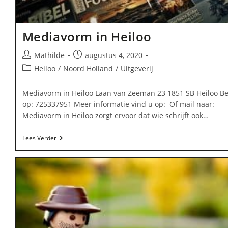
Mediavorm in Heiloo
Bericht
Bericht
Mathilde
augustus 4, 2020
auteur:
gepubliceerd
Berichtcategorie:
Heiloo
/
Noord Holland
/
Uitgeverij
op:
Mediavorm in Heiloo Laan van Zeeman 23 1851 SB Heiloo Be
op: 725337951 Meer informatie vind u op: Of mail naar:
Mediavorm in Heiloo zorgt ervoor dat wie schrijft ook…
Mediavorm
Lees Verder
In
Heiloo