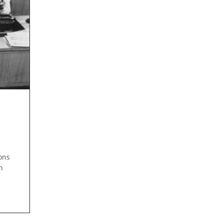
ons
n