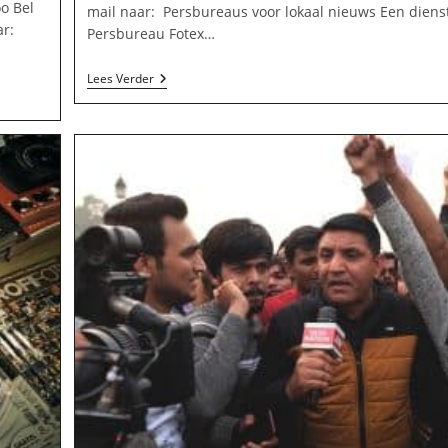
o Bel
mail naar: Persbureaus voor lokaal nieuws Een dienst
ar:
Persbureau Fotex…
Persbureau
Lees Verder
Fotex
Limmen
In
Heiloo