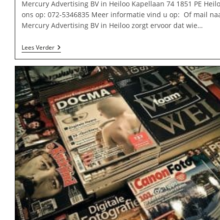
Mercury Advertising BV in Heiloo Kapellaan 74 1851 PE Heilo
ons op: 072-5346835 Meer informatie vind u op: Of mail na
Mercury Advertising BV in Heiloo zorgt ervoor dat wie…
Mercury
Lees Verder
Advertising
BV
In
Heiloo