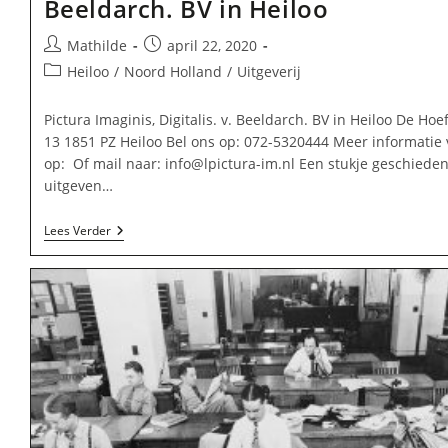
Beeldarch. BV in Heiloo
Bericht
Bericht
Mathilde
april 22, 2020
auteur:
gepubliceerd
Berichtcategorie:
Heiloo
/
Noord Holland
/
Uitgeverij
op:
Pictura Imaginis, Digitalis. v. Beeldarch. BV in Heiloo De Ho
13 1851 PZ Heiloo Bel ons op: 072-5320444 Meer informatie 
op: Of mail naar:
info@lpictura-im.nl
Een stukje geschieden
uitgeven…
Pictura
Lees Verder
Imaginis,
Digitalis.
V.
Beeldarch.
BV
In
Heiloo