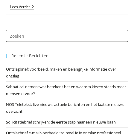
Opus
Lees Verder
33
Music
In
Den
Hoorn
Dr
op
Es
Recente Berichten
om
he
Ontslagbrief: voorbeeld, maken en belangrijke informatie over
zo
ontslag
te
slu
Sabbatical nemen: wat betekent het en waarom kiezen steeds meer
mensen ervoor?
NOS Teletekst: live nieuws, actuele berichten en het laatste nieuws
overzicht
Sollicitatiebrief schrijven: de eerste stap naar een nieuwe baan
Ontslagbrief e-mail voorbeeld: zo regel je je ontslag professioneel