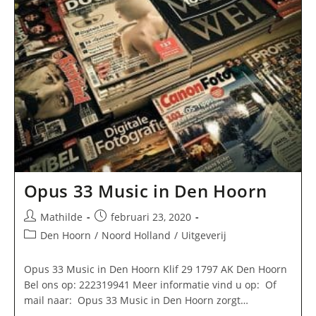
Opus 33 Music in Den Hoorn
Bericht
Bericht
Mathilde
februari 23, 2020
auteur:
gepubliceerd
Berichtcategorie:
Den Hoorn
/
Noord Holland
/
Uitgeverij
op:
Opus 33 Music in Den Hoorn Klif 29 1797 AK Den Hoorn
Bel ons op: 222319941 Meer informatie vind u op: Of
mail naar: Opus 33 Music in Den Hoorn zorgt…