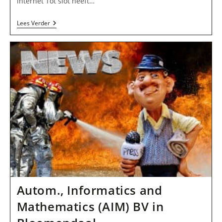
internet Tot slot heeft…
B.
Lees Verder
Jalink
BV
In
Bloemendaal
Autom., Informatics and
Mathematics (AIM) BV in