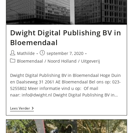
Dwight Digital Publishing BV in
Bloemendaal
Bericht
Bericht
Mathilde
september 7, 2020
auteur:
gepubliceerd
Berichtcategorie:
Bloemendaal
/
Noord Holland
/
Uitgeverij
op:
Dwight Digital Publishing BV in Bloemendaal Hoge Duin
en Daalseweg 31 2061 AE Bloemendaal Bel ons op: 023-
5255802 Meer informatie vind u op: Of mail
naar:
info@dwight.nl
Dwight Digital Publishing BV in…
Dwight
Lees Verder
Digital
Publishing
BV
In
Bloemendaal