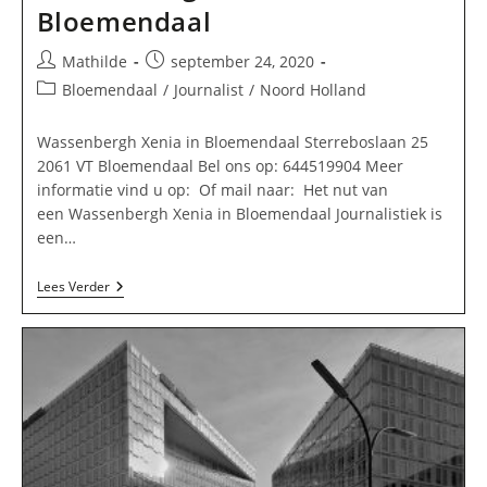
Bloemendaal
Bericht
Bericht
Mathilde
september 24, 2020
auteur:
gepubliceerd
Berichtcategorie:
Bloemendaal
/
Journalist
/
Noord Holland
op:
Wassenbergh Xenia in Bloemendaal Sterreboslaan 25
2061 VT Bloemendaal Bel ons op: 644519904 Meer
informatie vind u op: Of mail naar: Het nut van
een Wassenbergh Xenia in Bloemendaal Journalistiek is
een…
Wassenbergh
Lees Verder
Xenia
In
Bloemendaal