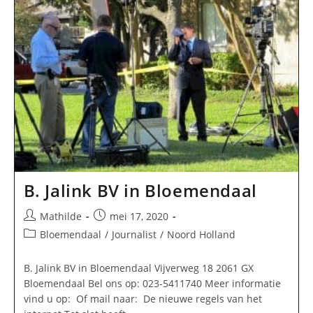
B. Jalink BV in Bloemendaal
Bericht
Bericht
Mathilde
mei 17, 2020
auteur:
gepubliceerd
Berichtcategorie:
Bloemendaal
/
Journalist
/
Noord Holland
op:
B. Jalink BV in Bloemendaal Vijverweg 18 2061 GX
Bloemendaal Bel ons op: 023-5411740 Meer informatie
vind u op: Of mail naar: De nieuwe regels van het