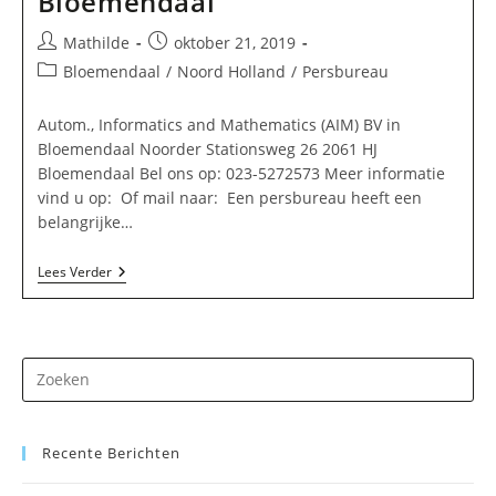
Bloemendaal
Bericht
Bericht
Mathilde
oktober 21, 2019
auteur:
gepubliceerd
Berichtcategorie:
Bloemendaal
/
Noord Holland
/
Persbureau
op:
Autom., Informatics and Mathematics (AIM) BV in
Bloemendaal Noorder Stationsweg 26 2061 HJ
Bloemendaal Bel ons op: 023-5272573 Meer informatie
vind u op: Of mail naar: Een persbureau heeft een
belangrijke…
Autom.,
Lees Verder
Informatics
And
Mathematics
(AIM)
BV
Dr
In
Bloemendaal
op
Es
Recente Berichten
om
he