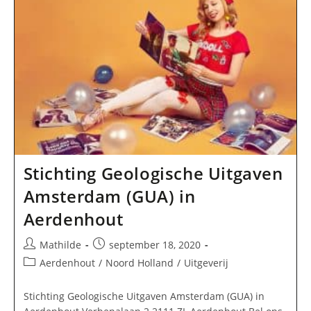
Stichting Geologische Uitgaven
Amsterdam (GUA) in
Aerdenhout
Bericht
Bericht
Mathilde
september 18, 2020
auteur:
gepubliceerd
Berichtcategorie:
Aerdenhout
/
Noord Holland
/
Uitgeverij
op:
Stichting Geologische Uitgaven Amsterdam (GUA) in