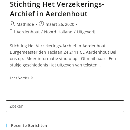
Stichting Het Verzekerings-
Archief in Aerdenhout
Bericht
Bericht
Mathilde
maart 26, 2020
auteur:
gepubliceerd
Berichtcategorie:
Aerdenhout
/
Noord Holland
/
Uitgeverij
op:
Stichting Het Verzekerings-Archief in Aerdenhout
Burgemeester den Texlaan 24 2111 CE Aerdenhout Bel
ons op: Meer informatie vind u op: Of mail naar: Een
stukje geschiedenis Het uitgeven van teksten…
Stichting
Lees Verder
Het
Verzekerings-
Archief
In
Aerdenhout
Dr
op
Es
Recente Berichten
om